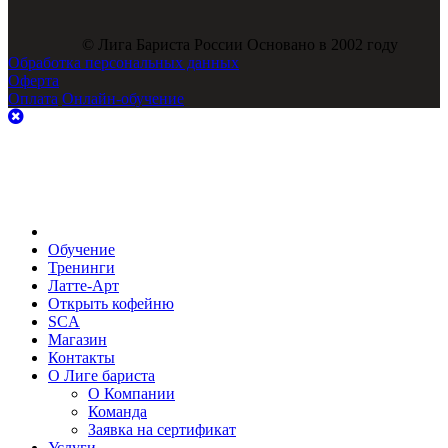
© Лига Бариста России Основано в 2002 году
Обработка персональных данных
Оферта
Оплата
Онлайн-обучение
Обучение
Тренинги
Латте-Арт
Открыть кофейню
SCA
Магазин
Контакты
О Лиге бариста
О Компании
Команда
Заявка на сертификат
Услуги