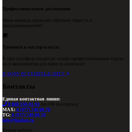
Профессиональные достижения
Наша команда проводит обучение бариста и
предпринимателей!
Тренинги и мастер-классы
В наш портфель входят не только профессиональные курсы,
но и мероприятия для бариста новичков!
Я ХОЧУ ВСТУПИТЬ В ЛИГУ
Контакты
Единая контактная линия:
8 800 550-91-93
(по РФ бесплатно)
MAX:
8 (977) 740 80-70
TG:
8 (977) 740 80-70
info@ligabar.ru
Режим работы: