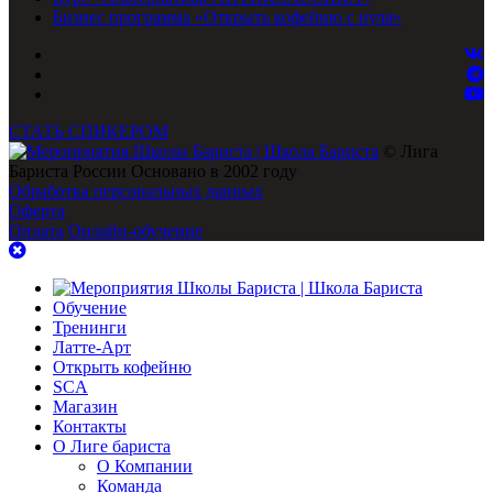
Бизнес программа «Открыть кофейню с нуля»
СТАТЬ СПИКЕРОМ
© Лига
Бариста России Основано в 2002 году
Обработка персональных данных
Оферта
Оплата
Онлайн-обучение
Обучение
Тренинги
Латте-Арт
Открыть кофейню
SCA
Магазин
Контакты
О Лиге бариста
О Компании
Команда