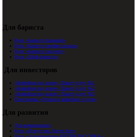
Для бариста
Курс «Бариста базовый»
Курс «Бариста профессионал»
Курс «Бариста эксперт»
Курс «Шеф-бариста»
Для инвесторов
«Кофейня под ключ». Пакет услуг №1
«Кофейня под ключ». Пакет услуг №2
«Кофейня под ключ». Пакет услуг №3
Программа «Открыть кофейню с нуля»
Для развития
Для начинающих
Курс «Искусство Латте Арт»
Курс «Альтернатива-АНТИКЛАССИКА»