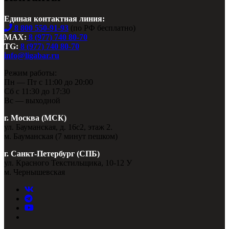
Единая контактная линия:
8 800 550-91-93
(по РФ бесплатно)
MAX:
8 (977) 740 80-70
TG:
8 (977) 740 80-70
info@ligabar.ru
Режим работы:
Пн — Пт с 11:00 до 20:00
Сб с 11:30 до 17:30
Вс — выходной
г. Москва (МСК)
ул. Бауманская, д. 16с2, этаж 2.
м. Бауманская (7 минут пешком)
г. Санкт-Петербург (СПБ)
ул. Красного Текстильщика, 10-12 У
м. Чернышевская