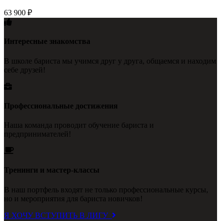
63 900
₽
Интересные знакомства
В школе бариста мы учимся друг у друга, общаемся и находим
себе друзей!
Профессиональные достижения
Наша команда проводит обучение бариста и
предпринимателей!
Тренинги и мастер-классы
В наш портфель входят не только профессиональные курсы,
но и мероприятия для бариста новичков!
Я ХОЧУ ВСТУПИТЬ В ЛИГУ