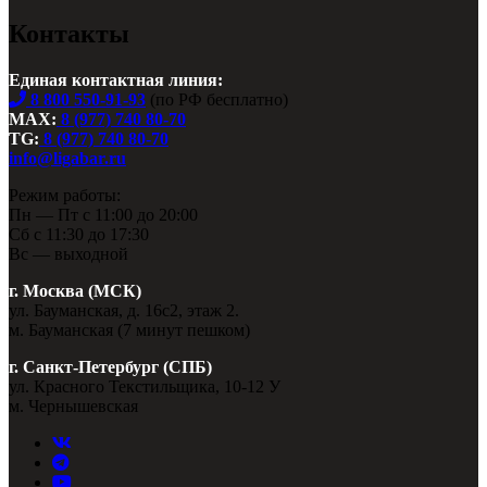
Контакты
Единая контактная линия:
8 800 550-91-93
(по РФ бесплатно)
MAX:
8 (977) 740 80-70
TG:
8 (977) 740 80-70
info@ligabar.ru
Режим работы:
Пн — Пт с 11:00 до 20:00
Сб с 11:30 до 17:30
Вс — выходной
г. Москва (МСК)
ул. Бауманская, д. 16с2, этаж 2.
м. Бауманская (7 минут пешком)
г. Санкт-Петербург (СПБ)
ул. Красного Текстильщика, 10-12 У
м. Чернышевская