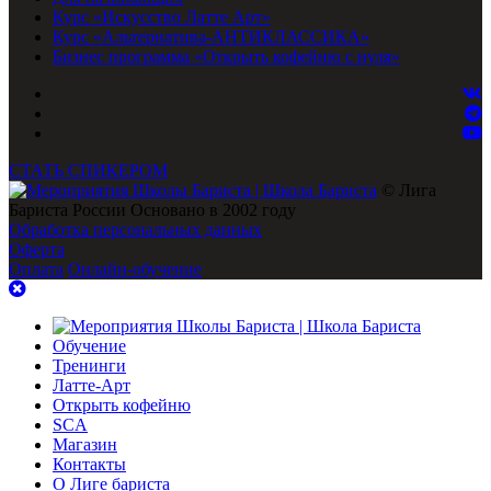
Курс «Искусство Латте Арт»
Курс «Альтернатива-АНТИКЛАССИКА»
Бизнес программа «Открыть кофейню с нуля»
СТАТЬ СПИКЕРОМ
© Лига
Бариста России Основано в 2002 году
Обработка персональных данных
Оферта
Оплата
Онлайн-обучение
Обучение
Тренинги
Латте-Арт
Открыть кофейню
SCA
Магазин
Контакты
О Лиге бариста