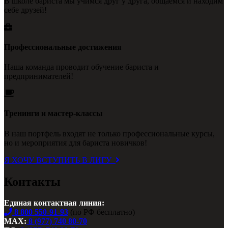
В школе бариста мы учимся друг у друга, общаемся и находим
себе друзей!
Профессиональные достижения
Наша команда проводит обучение бариста и
предпринимателей!
Тренинги и мастер-классы
В наш портфель входят не только профессиональные курсы,
но и мероприятия для бариста новичков!
Я ХОЧУ ВСТУПИТЬ В ЛИГУ
Контакты
Единая контактная линия:
8 800 550-91-93
(по РФ бесплатно)
MAX:
8 (977) 740 80-70