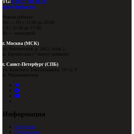
TG:
8 (977) 740 80-70
info@ligabar.ru
Режим работы:
Пн — Пт с 11:00 до 20:00
Сб с 11:30 до 17:30
Вс — выходной
г. Москва (МСК)
ул. Бауманская, д. 16с2, этаж 2.
м. Бауманская (7 минут пешком)
г. Санкт-Петербург (СПБ)
ул. Красного Текстильщика, 10-12 У
м. Чернышевская
Информация
Партнеры
Публикации