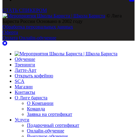
СТАТЬ СПИКЕРОМ
© Лига
Бариста России Основано в 2002 году
Обработка персональных данных
Оферта
Оплата
Онлайн-обучение
Обучение
Тренинги
Латте-Арт
Открыть кофейню
SCA
Магазин
Контакты
О Лиге бариста
О Компании
Команда
Заявка на сертификат
Услуги
Подарочный сертификат
Онлайн-обучение
Выездное обучение