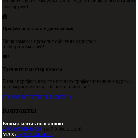
В школе бариста мы учимся друг у друга, общаемся и находим
себе друзей!
Профессиональные достижения
Наша команда проводит обучение бариста и
предпринимателей!
Тренинги и мастер-классы
В наш портфель входят не только профессиональные курсы,
но и мероприятия для бариста новичков!
Я ХОЧУ ВСТУПИТЬ В ЛИГУ
Контакты
Единая контактная линия:
8 800 550-91-93
(по РФ бесплатно)
MAX:
8 (977) 740 80-70