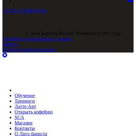
СТАТЬ СПИКЕРОМ
© Лига Бариста России Основано в 2002 году
Обработка персональных данных
Оферта
Оплата
Онлайн-обучение
Обучение
Тренинги
Латте-Арт
Открыть кофейню
SCA
Магазин
Контакты
О Лиге бариста