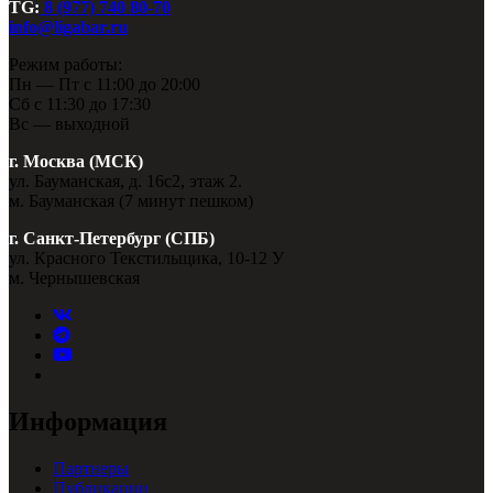
TG:
8 (977) 740 80-70
info@ligabar.ru
Режим работы:
Пн — Пт с 11:00 до 20:00
Сб с 11:30 до 17:30
Вс — выходной
г. Москва (МСК)
ул. Бауманская, д. 16с2, этаж 2.
м. Бауманская (7 минут пешком)
г. Санкт-Петербург (СПБ)
ул. Красного Текстильщика, 10-12 У
м. Чернышевская
Информация
Партнеры
Публикации