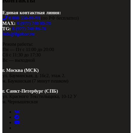
Контакты
Единая контактная линия:
8 800 550-91-93
(по РФ бесплатно)
MAX:
8 (977) 740 80-70
TG:
8 (977) 740 80-70
info@ligabar.ru
Режим работы:
Пн — Пт с 11:00 до 20:00
Сб с 11:30 до 17:30
Вс — выходной
г. Москва (МСК)
ул. Бауманская, д. 16с2, этаж 2.
м. Бауманская (7 минут пешком)
г. Санкт-Петербург (СПБ)
ул. Красного Текстильщика, 10-12 У
м. Чернышевская