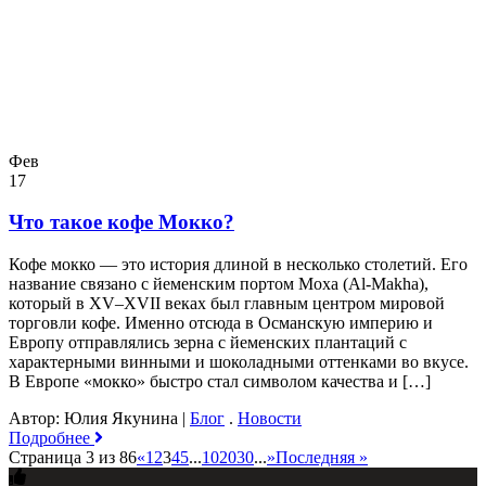
Фев
17
Что такое кофе Мокко?
Кофе мокко — это история длиной в несколько столетий. Его
название связано с йеменским портом Моха (Al-Makha),
который в XV–XVII веках был главным центром мировой
торговли кофе. Именно отсюда в Османскую империю и
Европу отправлялись зерна с йеменских плантаций с
характерными винными и шоколадными оттенками во вкусе.
В Европе «мокко» быстро стал символом качества и […]
Автор: Юлия Якунина
|
Блог
.
Новости
Подробнее
Страница 3 из 86
«
1
2
3
4
5
...
10
20
30
...
»
Последняя »