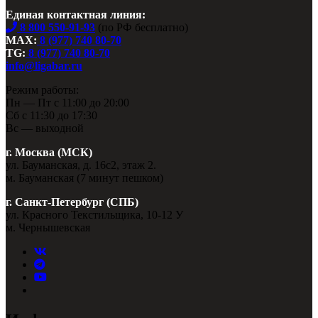
Единая контактная линия:
8 800 550-91-93
(по РФ бесплатно)
MAX:
8 (977) 740 80-70
TG:
8 (977) 740 80-70
info@ligabar.ru
Режим работы:
Пн — Пт с 11:00 до 20:00
Сб с 11:30 до 17:30
Вс — выходной
г. Москва (МСК)
ул. Бауманская, д. 16с2, этаж 2.
м. Бауманская (7 минут пешком)
г. Санкт-Петербург (СПБ)
ул. Красного Текстильщика, 10-12 У
м. Чернышевская