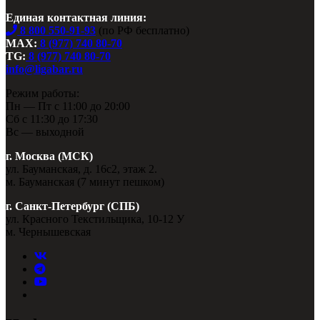
Единая контактная линия:
8 800 550-91-93
(по РФ бесплатно)
MAX:
8 (977) 740 80-70
TG:
8 (977) 740 80-70
info@ligabar.ru
Режим работы:
Пн — Пт с 11:00 до 20:00
Сб с 11:30 до 17:30
Вс — выходной
г. Москва (МСК)
ул. Бауманская, д. 16с2, этаж 2.
м. Бауманская (7 минут пешком)
г. Санкт-Петербург (СПБ)
ул. Красного Текстильщика, 10-12 У
м. Чернышевская