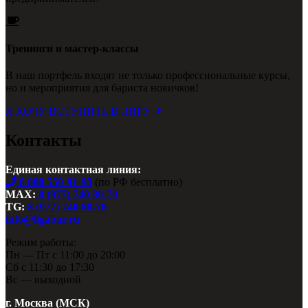
Тренинги и мастер-классы
В наш портфель входят не только профессиональные курсы,
но и мероприятия для бариста новичков!
Я ХОЧУ ВСТУПИТЬ В ЛИГУ
Контакты
Единая контактная линия:
8 800 550-91-93
(по РФ бесплатно)
MAX:
8 (977) 740 80-70
TG:
8 (977) 740 80-70
info@ligabar.ru
Режим работы:
Пн — Пт с 11:00 до 20:00
Сб с 11:30 до 17:30
Вс — выходной
г. Москва (МСК)