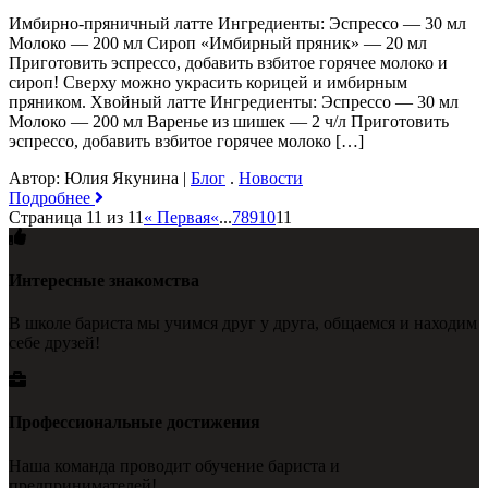
Имбирно-пряничный латте Ингредиенты: Эспрессо — 30 мл
Молоко — 200 мл Сироп «Имбирный пряник» — 20 мл
Приготовить эспрессо, добавить взбитое горячее молоко и
сироп! Сверху можно украсить корицей и имбирным
пряником. Хвойный латте Ингредиенты: Эспрессо — 30 мл
Молоко — 200 мл Варенье из шишек — 2 ч/л Приготовить
эспрессо, добавить взбитое горячее молоко […]
Автор: Юлия Якунина
|
Блог
.
Новости
Подробнее
Страница 11 из 11
« Первая
«
...
7
8
9
10
11
Интересные знакомства
В школе бариста мы учимся друг у друга, общаемся и находим
себе друзей!
Профессиональные достижения
Наша команда проводит обучение бариста и
предпринимателей!