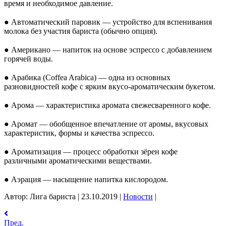
время и
необходимое давление.
⠀
●
Автоматический паровик
—
устройство для вспенивания
молока без участия бариста (обычно опция).
⠀
●
Американо
—
напиток на
основе эспрессо с
добавлением
горячей воды.
⠀
●
Арабика (Coffea Arabica)
—
одна из
основных
разновидностей кофе с
ярким
вкусо-ароматическим
букетом.
⠀
●
Арома
—
характеристика аромата свежесваренного кофе.
⠀
●
Аромат
—
обобщенное впечатление от
аромы, вкусовых
характеристик, формы и
качества эспрессо.
⠀
●
Ароматизация
—
процесс обработки зёрен кофе
различными ароматическими веществами.
⠀
●
Аэрация
—
насыщение напитка кислородом.
Автор: Лига бариста
|
23.10.2019
|
Новости
|
Пред.