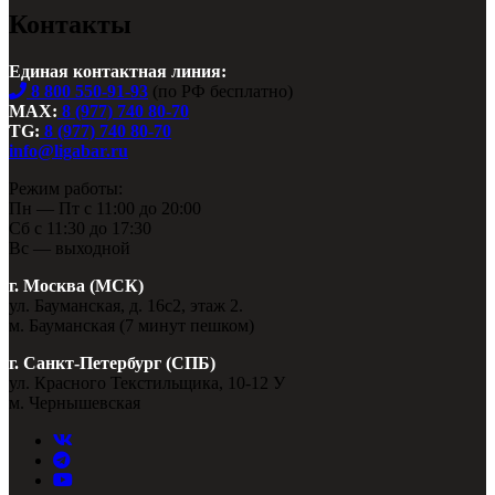
Контакты
Единая контактная линия:
8 800 550-91-93
(по РФ бесплатно)
MAX:
8 (977) 740 80-70
TG:
8 (977) 740 80-70
info@ligabar.ru
Режим работы:
Пн — Пт с 11:00 до 20:00
Сб с 11:30 до 17:30
Вс — выходной
г. Москва (МСК)
ул. Бауманская, д. 16с2, этаж 2.
м. Бауманская (7 минут пешком)
г. Санкт-Петербург (СПБ)
ул. Красного Текстильщика, 10-12 У
м. Чернышевская