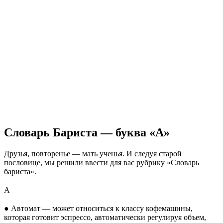
Словарь Бариста — буква «А»
Друзья, повторенье
—
мать ученья. И
следуя старой
пословице, мы
решили ввести для вас рубрику
«
Словарь
бариста
»
.
⠀
А
⠀
●
Автомат
—
может относиться к
классу кофемашины,
которая готовит эспрессо, автоматически регулируя объем,