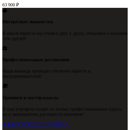
63 900
₽
Интересные знакомства
В школе бариста мы учимся друг у друга, общаемся и находим
себе друзей!
Профессиональные достижения
Наша команда проводит обучение бариста и
предпринимателей!
Тренинги и мастер-классы
В наш портфель входят не только профессиональные курсы,
но и мероприятия для бариста новичков!
Я ХОЧУ ВСТУПИТЬ В ЛИГУ