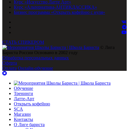
Курс «Искусство Латте Арт»
Курс «Альтернатива-АНТИКЛАССИКА»
Бизнес программа «Открыть кофейню с нуля»
СТАТЬ СПИКЕРОМ
© Лига
Бариста России Основано в 2002 году
Обработка персональных данных
Оферта
Оплата
Онлайн-обучение
Обучение
Тренинги
Латте-Арт
Открыть кофейню
SCA
Магазин
Контакты
О Лиге бариста