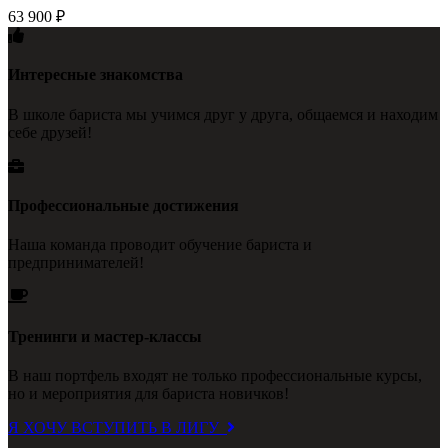
63 900
₽
Интересные знакомства
В школе бариста мы учимся друг у друга, общаемся и находим
себе друзей!
Профессиональные достижения
Наша команда проводит обучение бариста и
предпринимателей!
Тренинги и мастер-классы
В наш портфель входят не только профессиональные курсы,
но и мероприятия для бариста новичков!
Я ХОЧУ ВСТУПИТЬ В ЛИГУ