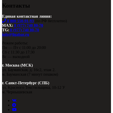
Контакты
Единая контактная линия:
8 800 550-91-93
(по РФ бесплатно)
MAX:
8 (977) 740 80-70
TG:
8 (977) 740 80-70
info@ligabar.ru
Режим работы:
Пн — Пт с 11:00 до 20:00
Сб с 11:30 до 17:30
Вс — выходной
г. Москва (МСК)
ул. Бауманская, д. 16с2, этаж 2.
м. Бауманская (7 минут пешком)
г. Санкт-Петербург (СПБ)
ул. Красного Текстильщика, 10-12 У
м. Чернышевская