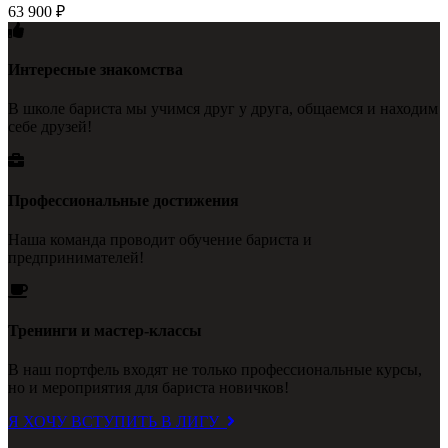
63 900
₽
Интересные знакомства
В школе бариста мы учимся друг у друга, общаемся и находим
себе друзей!
Профессиональные достижения
Наша команда проводит обучение бариста и
предпринимателей!
Тренинги и мастер-классы
В наш портфель входят не только профессиональные курсы,
но и мероприятия для бариста новичков!
Я ХОЧУ ВСТУПИТЬ В ЛИГУ