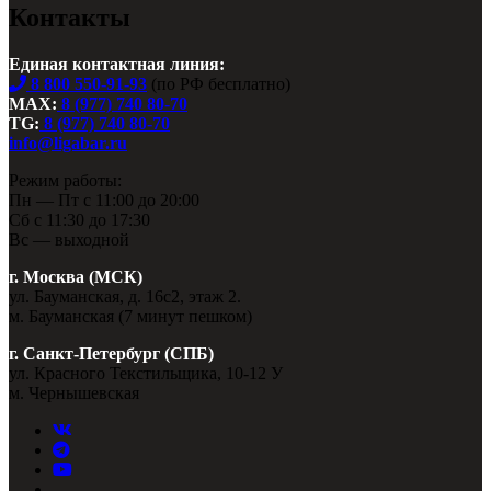
Контакты
Единая контактная линия:
8 800 550-91-93
(по РФ бесплатно)
MAX:
8 (977) 740 80-70
TG:
8 (977) 740 80-70
info@ligabar.ru
Режим работы:
Пн — Пт с 11:00 до 20:00
Сб с 11:30 до 17:30
Вс — выходной
г. Москва (МСК)
ул. Бауманская, д. 16с2, этаж 2.
м. Бауманская (7 минут пешком)
г. Санкт-Петербург (СПБ)
ул. Красного Текстильщика, 10-12 У
м. Чернышевская