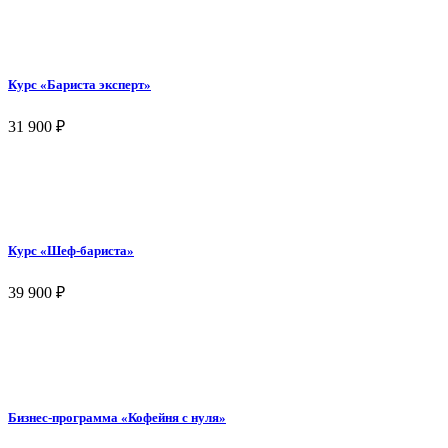
Курс «Бариста эксперт»
31 900
₽
Курс «Шеф-бариста»
39 900
₽
Бизнес-программа «Кофейня с нуля»