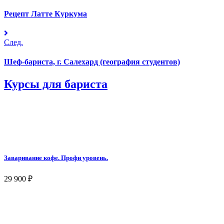
Рецепт Латте Куркума
След.
Шеф-бариста, г. Салехард (география студентов)
Курсы для бариста
Заваривание кофе. Профи уровень.
29 900
₽