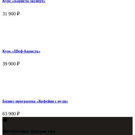
Курс «Бариста эксперт»
31 900
₽
Курс «Шеф-бариста»
39 900
₽
Бизнес-программа «Кофейня с нуля»
63 900
₽
Интересные знакомства