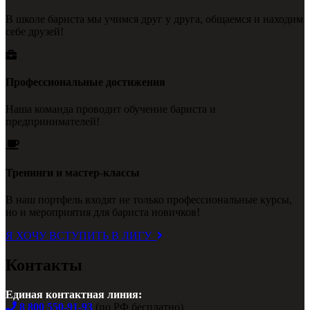
В школе бариста мы учимся друг у друга, общаемся и находим
себе друзей!
Профессиональные достижения
Наша команда проводит обучение бариста и
предпринимателей!
Тренинги и мастер-классы
В наш портфель входят не только профессиональные курсы,
но и мероприятия для бариста новичков!
Я ХОЧУ ВСТУПИТЬ В ЛИГУ
Контакты
Единая контактная линия:
8 800 550-91-93
(по РФ бесплатно)