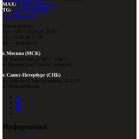
MAX:
8 (977) 740 80-70
TG:
8 (977) 740 80-70
info@ligabar.ru
Режим работы:
Пн — Пт с 11:00 до 20:00
Сб с 11:30 до 17:30
Вс — выходной
г. Москва (МСК)
ул. Бауманская, д. 16с2, этаж 2.
м. Бауманская (7 минут пешком)
г. Санкт-Петербург (СПБ)
ул. Красного Текстильщика, 10-12 У
м. Чернышевская
Информация