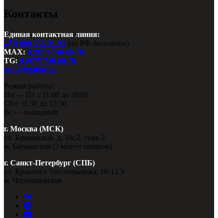
Контакты
Единая контактная линия:
8 800 550-91-93
(по РФ бесплатно)
MAX:
8 (977) 740 80-70
TG:
8 (977) 740 80-70
info@ligabar.ru
Режим работы:
Пн — Пт с 11:00 до 20:00
Сб с 11:30 до 17:30
Вс — выходной
г. Москва (МСК)
ул. Бауманская, д. 16с2, этаж 2.
м. Бауманская (7 минут пешком)
г. Санкт-Петербург (СПБ)
ул. Красного Текстильщика, 10-12 У
м. Чернышевская