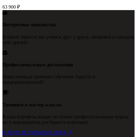
63 900
₽
Интересные знакомства
В школе бариста мы учимся друг у друга, общаемся и находим
себе друзей!
Профессиональные достижения
Наша команда проводит обучение бариста и
предпринимателей!
Тренинги и мастер-классы
В наш портфель входят не только профессиональные курсы,
но и мероприятия для бариста новичков!
Я ХОЧУ ВСТУПИТЬ В ЛИГУ