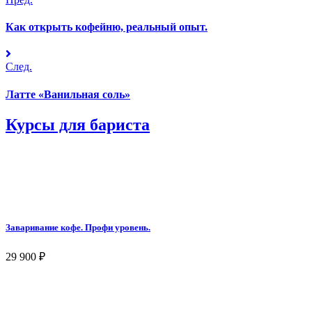
Как открыть кофейню, реальный опыт.
След.
Латте «Ванильная соль»
Курсы для бариста
Заваривание кофе. Профи уровень.
29 900
₽