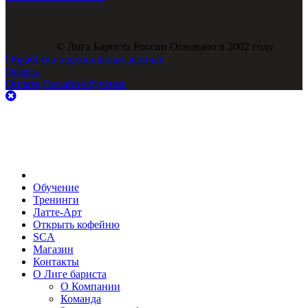
© Лига Бариста России Основано в 2002 году
Обработка персональных данных
Оферта
Оплата
Онлайн-обучение
Обучение
Тренинги
Латте-Арт
Открыть кофейню
SCA
Магазин
Контакты
О Лиге бариста
О Компании
Команда