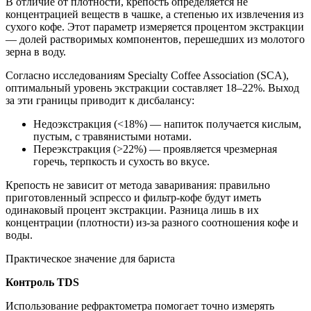
В отличие от плотности, крепость определяется не
концентрацией веществ в чашке, а степенью их извлечения из
сухого кофе. Этот параметр измеряется процентом экстракции
— долей растворимых компонентов, перешедших из молотого
зерна в воду.
Согласно исследованиям Specialty Coffee Association (SCA),
оптимальный уровень экстракции составляет 18–22%. Выход
за эти границы приводит к дисбалансу:
Недоэкстракция (<18%) — напиток получается кислым,
пустым, с травянистыми нотами.
Переэкстракция (>22%) — проявляется чрезмерная
горечь, терпкость и сухость во вкусе.
Крепость не зависит от метода заваривания: правильно
приготовленный эспрессо и фильтр-кофе будут иметь
одинаковый процент экстракции. Разница лишь в их
концентрации (плотности) из-за разного соотношения кофе и
воды.
Практическое значение для бариста
Контроль TDS
Использование рефрактометра помогает точно измерять