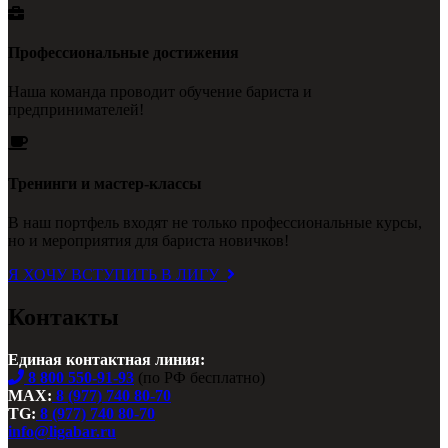
Профессиональные достижения
Наша команда проводит обучение бариста и
предпринимателей!
Тренинги и мастер-классы
В наш портфель входят не только профессиональные курсы,
но и мероприятия для бариста новичков!
Я ХОЧУ ВСТУПИТЬ В ЛИГУ
Контакты
Единая контактная линия:
8 800 550-91-93
(по РФ бесплатно)
MAX:
8 (977) 740 80-70
TG:
8 (977) 740 80-70
info@ligabar.ru