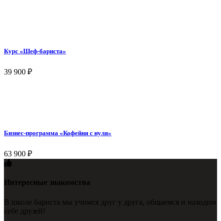
Курс «Шеф-бариста»
39 900
₽
Бизнес-программа «Кофейня с нуля»
63 900
₽
Интересные знакомства
В школе бариста мы учимся друг у друга, общаемся и находим
себе друзей!