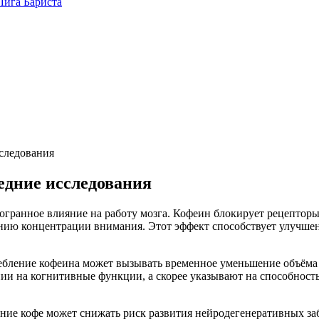
сследования
едние исследования
гогранное влияние на работу мозга. Кофеин блокирует рецепто
ию концентрации внимания. Этот эффект способствует улучшен
ебление кофеина может вызывать временное уменьшение объёма с
нии на когнитивные функции, а скорее указывают на способност
ение кофе может снижать риск развития нейродегенеративных за