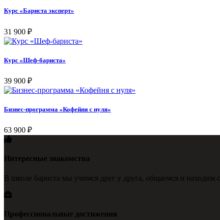
Курс «Бариста эксперт»
31 900
₽
Курс «Шеф-бариста»
39 900
₽
Бизнес-программа «Кофейня с нуля»
63 900
₽
Интересные знакомства
В школе бариста мы учимся друг у друга, общаемся и находим с
Профессиональные достижения