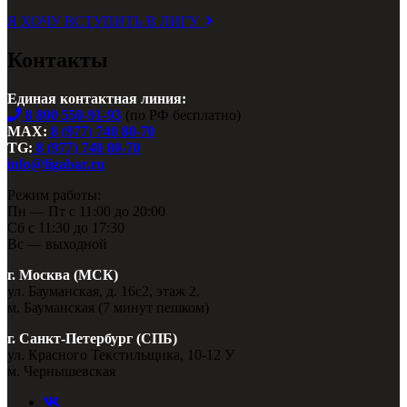
Я ХОЧУ ВСТУПИТЬ В ЛИГУ
Контакты
Единая контактная линия:
8 800 550-91-93
(по РФ бесплатно)
MAX:
8 (977) 740 80-70
TG:
8 (977) 740 80-70
info@ligabar.ru
Режим работы:
Пн — Пт с 11:00 до 20:00
Сб с 11:30 до 17:30
Вс — выходной
г. Москва (МСК)
ул. Бауманская, д. 16с2, этаж 2.
м. Бауманская (7 минут пешком)
г. Санкт-Петербург (СПБ)
ул. Красного Текстильщика, 10-12 У
м. Чернышевская