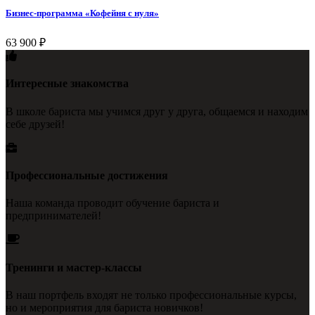
Бизнес-программа «Кофейня с нуля»
63 900
₽
Интересные знакомства
В школе бариста мы учимся друг у друга, общаемся и находим
себе друзей!
Профессиональные достижения
Наша команда проводит обучение бариста и
предпринимателей!
Тренинги и мастер-классы
В наш портфель входят не только профессиональные курсы,
но и мероприятия для бариста новичков!