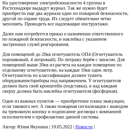
На удостоверение электробезопасности 4 группы в
Ростехнадзоре выдадут журнал. Так же нужно будет
приобрести еще два журнала один по пожарной безопасности,
другой по охране труда. Их следует обязательно четко
заполнять. Проводить все надлежащие инструктажи.
Далее нам потребуется приказ о назначении ответственного
по пожарной безопасности, и наклейка с указанием
экстренных служб реагирования.
Для помещений до 20кв огнетушитель ОП4 (Огнетушитель
порошковый, 4 литровый). По литражу берём с запасом. Для
помещений выше 20кв из расчета на каждое помещение по
отдельному огнетушителю, на каждые 10кв один литр.
Огнетушитель по классификации должен тушить
оборудование/приборы под напряжением. У огнетушителя
должен быть свой кронштейн (подставка), и над каждым
сверху должна быть наклейка огнетушителя (фосфорная).
Один из важных пунктов — приобретение плана эвакуации,
если такового нет. А также пожарная сигнализация с выводом
на тревожную кнопку и подписание договора с компанией
исполнителем о профилактике данной системы.
Автор: Юлия Якунина
|
19.05.2022
|
Новости
|