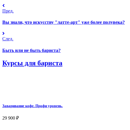
Пред.
Вы знали, что искусству "латте-арт" уже более полувека?
След.
Быть или не быть бариста?
Курсы для бариста
Заваривание кофе. Профи уровень.
29 900
₽