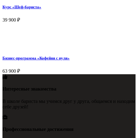
Курс «Шеф-бариста»
39 900
₽
Бизнес-программа «Кофейня с нуля»
63 900
₽
Интересные знакомства
В школе бариста мы учимся друг у друга, общаемся и находим
себе друзей!
Профессиональные достижения