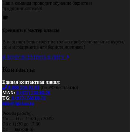
Наша команда проводит обучение бариста и
предпринимателей!
Тренинги и мастер-классы
В наш портфель входят не только профессиональные курсы,
но и мероприятия для бариста новичков!
Я ХОЧУ ВСТУПИТЬ В ЛИГУ
Контакты
Единая контактная линия:
8 800 550-91-93
(по РФ бесплатно)
MAX:
8 (977) 740 80-70
TG:
8 (977) 740 80-70
info@ligabar.ru
Режим работы:
Пн — Пт с 11:00 до 20:00
Сб с 11:30 до 17:30
Вс — выходной