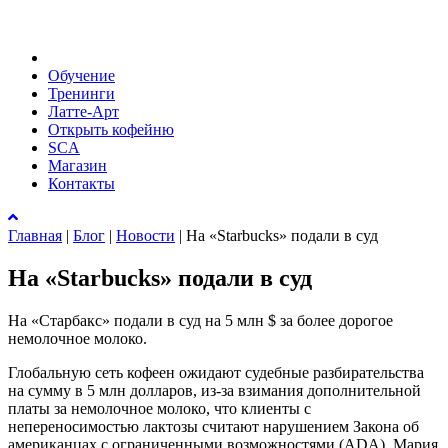
Обучение
Тренинги
Латте-Арт
Открыть кофейню
SCA
Магазин
Контакты
Главная
|
Блог
|
Новости
|
На «Starbucks» подали в суд
На «Starbucks» подали в суд
На «Старбакс» подали в суд на 5 млн $ за более дорогое
немолочное молоко.
Глобальную сеть кофеен ожидают судебные разбирательства
на сумму в 5 млн долларов, из-за взимания дополнительной
платы за немолочное молоко, что клиенты с
непереносимостью лактозы считают нарушением Закона об
американцах с ограниченными возможностями (ADA). Мария