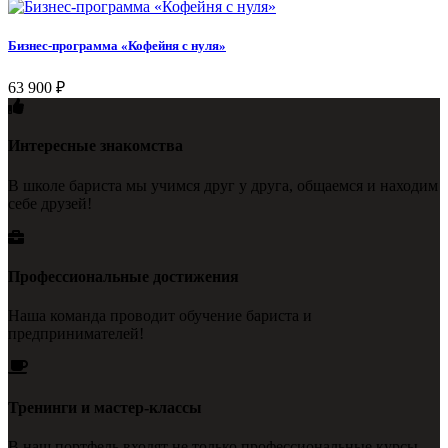
Бизнес-программа «Кофейня с нуля»
63 900
₽
Интересные знакомства
В школе бариста мы учимся друг у друга, общаемся и находим
себе друзей!
Профессиональные достижения
Наша команда проводит обучение бариста и
предпринимателей!
Тренинги и мастер-классы
В наш портфель входят не только профессиональные курсы,