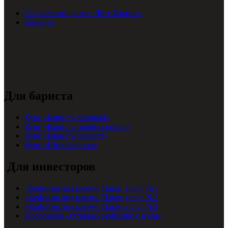
Об учебном центре Лиге Бариста
Команда
Для бариста
Курс «Бариста базовый»
Курс «Бариста профессионал»
Курс «Бариста эксперт»
Курс «Шеф-бариста»
Для инвесторов
«Кофейня под ключ». Пакет услуг №1
«Кофейня под ключ». Пакет услуг №2
«Кофейня под ключ». Пакет услуг №3
Программа «Открыть кофейню с нуля»