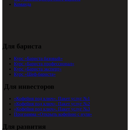
Команда
Для бариста
Курс «Бариста базовый»
Курс «Бариста профессионал»
Курс «Бариста эксперт»
Курс «Шеф-бариста»
Для инвесторов
«Кофейня под ключ». Пакет услуг №1
«Кофейня под ключ». Пакет услуг №2
«Кофейня под ключ». Пакет услуг №3
Программа «Открыть кофейню с нуля»
Для развития