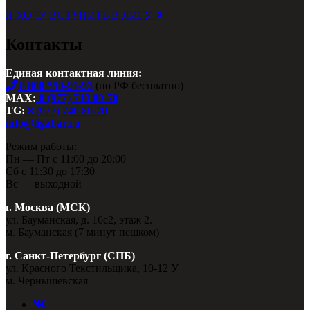
Я ХОЧУ ВСТУПИТЬ В ЛИГУ
Контакты
Единая контактная линия:
8 800 550-91-93
(по РФ бесплатно)
MAX:
8 (977) 740 80-70
TG:
8 (977) 740 80-70
info@ligabar.ru
Режим работы:
Пн — Пт с 11:00 до 20:00
Сб с 11:30 до 17:30
Вс — выходной
г. Москва (МСК)
ул. Бауманская, д. 16с2, этаж 2.
м. Бауманская (7 минут пешком)
г. Санкт-Петербург (СПБ)
ул. Красного Текстильщика, 10-12 У
м. Чернышевская