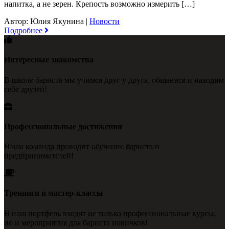
напитка, а не зерен. Крепость возможно измерить […]
Автор: Юлия Якунина
|
Новости
Подробнее
Интересные знакомства
В школе бариста мы учимся друг у друга, общаемся и находим
себе друзей!
Профессиональные достижения
Наша команда проводит обучение бариста и
предпринимателей!
Тренинги и мастер-классы
В наш портфель входят не только профессиональные курсы,
но и мероприятия для бариста новичков!