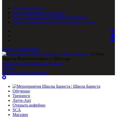
Для начинающих
Курс «Искусство Латте Арт»
Курс «Альтернатива-АНТИКЛАССИКА»
Бизнес программа «Открыть кофейню с нуля»
СТАТЬ СПИКЕРОМ
© Лига
Бариста России Основано в 2002 году
Обработка персональных данных
Оферта
Оплата
Онлайн-обучение
Обучение
Тренинги
Латте-Арт
Открыть кофейню
SCA
Магазин