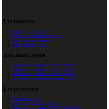
Для бариста
Курс «Бариста базовый»
Курс «Бариста профессионал»
Курс «Бариста эксперт»
Курс «Шеф-бариста»
Для инвесторов
«Кофейня под ключ». Пакет услуг №1
«Кофейня под ключ». Пакет услуг №2
«Кофейня под ключ». Пакет услуг №3
Программа «Открыть кофейню с нуля»
Для развития
Для начинающих
Курс «Искусство Латте Арт»
Курс «Альтернатива-АНТИКЛАССИКА»