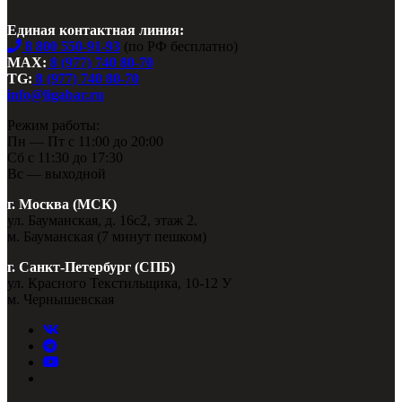
Единая контактная линия:
8 800 550-91-93
(по РФ бесплатно)
MAX:
8 (977) 740 80-70
TG:
8 (977) 740 80-70
info@ligabar.ru
Режим работы:
Пн — Пт с 11:00 до 20:00
Сб с 11:30 до 17:30
Вс — выходной
г. Москва (МСК)
ул. Бауманская, д. 16с2, этаж 2.
м. Бауманская (7 минут пешком)
г. Санкт-Петербург (СПБ)
ул. Красного Текстильщика, 10-12 У
м. Чернышевская