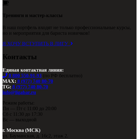
Тренинги и мастер-классы
В наш портфель входят не только профессиональные курсы,
но и мероприятия для бариста новичков!
Я ХОЧУ ВСТУПИТЬ В ЛИГУ
Контакты
Единая контактная линия:
8 800 550-91-93
(по РФ бесплатно)
MAX:
8 (977) 740 80-70
TG:
8 (977) 740 80-70
info@ligabar.ru
Режим работы:
Пн — Пт с 11:00 до 20:00
Сб с 11:30 до 17:30
Вс — выходной
г. Москва (МСК)
ул. Бауманская, д. 16с2, этаж 2.