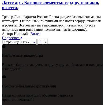
Латте-арт. Базовые элементы: сердце, тюльпан,
розетта.
Тренер Лиги бариста России Елена рисует базовые элементы
латте-арта. Основными рисунками являются сердце, тюльпан
и розетта. Все элементы выполняются питчингом, то есть
используя при рисовании только питчер (молочник).
Автор: Николай
|
Видео
Подробнее
Страница 2 из 2
«
1
2
Интересные знакомства
В школе бариста мы учимся друг у друга, общаемся и находим
себе друзей!
Профессиональные достижения
Наша команда проводит обучение бариста и
предпринимателей!