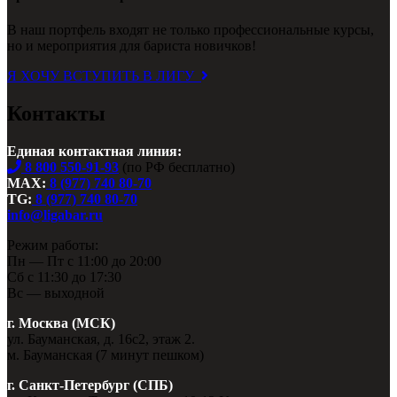
В наш портфель входят не только профессиональные курсы,
но и мероприятия для бариста новичков!
Я ХОЧУ ВСТУПИТЬ В ЛИГУ
Контакты
Единая контактная линия:
8 800 550-91-93
(по РФ бесплатно)
MAX:
8 (977) 740 80-70
TG:
8 (977) 740 80-70
info@ligabar.ru
Режим работы:
Пн — Пт с 11:00 до 20:00
Сб с 11:30 до 17:30
Вс — выходной
г. Москва (МСК)
ул. Бауманская, д. 16с2, этаж 2.
м. Бауманская (7 минут пешком)
г. Санкт-Петербург (СПБ)