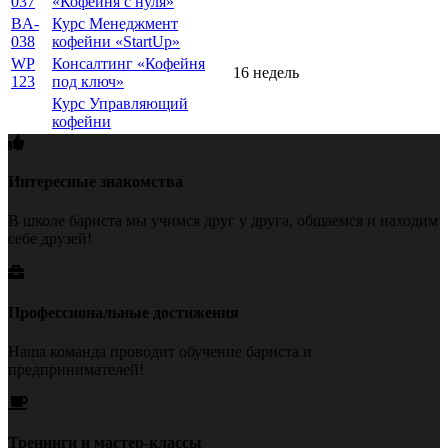
037
«Кофейня с нуля»
BA-
Курс Менеджмент
038
кофейни «StartUp»
WP
Консалтинг «Кофейня
16 недель
123
под ключ»
Курс Управляющий
кофейни
Интересные знакомства
В школе бариста мы учимся друг у друга, общаемся и находим
себе друзей!
Профессиональные достижения
Наша команда проводит обучение бариста и
предпринимателей!
Тренинги и мастер-классы