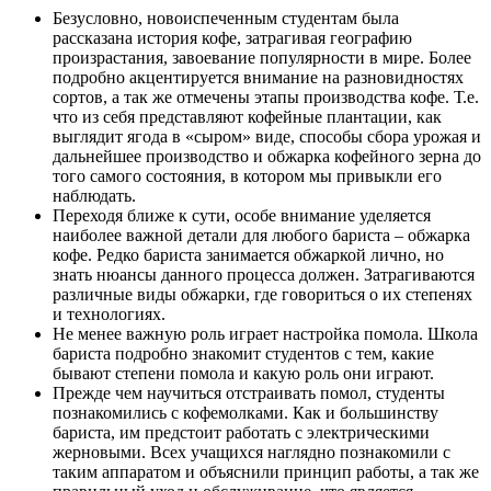
Безусловно, новоиспеченным студентам была
рассказана история кофе, затрагивая географию
произрастания, завоевание популярности в мире. Более
подробно акцентируется внимание на разновидностях
сортов, а так же отмечены этапы производства кофе. Т.е.
что из себя представляют кофейные плантации, как
выглядит ягода в «сыром» виде, способы сбора урожая и
дальнейшее производство и обжарка кофейного зерна до
того самого состояния, в котором мы привыкли его
наблюдать.
Переходя ближе к сути, особе внимание уделяется
наиболее важной детали для любого бариста – обжарка
кофе. Редко бариста занимается обжаркой лично, но
знать нюансы данного процесса должен. Затрагиваются
различные виды обжарки, где говориться о их степенях
и технологиях.
Не менее важную роль играет настройка помола. Школа
бариста подробно знакомит студентов с тем, какие
бывают степени помола и какую роль они играют.
Прежде чем научиться отстраивать помол, студенты
познакомились с кофемолками. Как и большинству
бариста, им предстоит работать с электрическими
жерновыми. Всех учащихся наглядно познакомили с
таким аппаратом и объяснили принцип работы, а так же