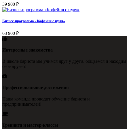
39 900
₽
Бизнес-программа «Кофейня с нуля»
63 900
₽
Интересные знакомства
В школе бариста мы учимся друг у друга, общаемся и находим
себе друзей!
Профессиональные достижения
Наша команда проводит обучение бариста и
предпринимателей!
Тренинги и мастер-классы