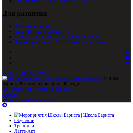
Программа «Открыть кофейню с нуля»
Для развития
Для начинающих
Курс «Искусство Латте Арт»
Курс «Альтернатива-АНТИКЛАССИКА»
Бизнес программа «Открыть кофейню с нуля»
СТАТЬ СПИКЕРОМ
© Лига
Бариста России Основано в 2002 году
Обработка персональных данных
Оферта
Оплата
Онлайн-обучение
Обучение
Тренинги
Латте-Арт