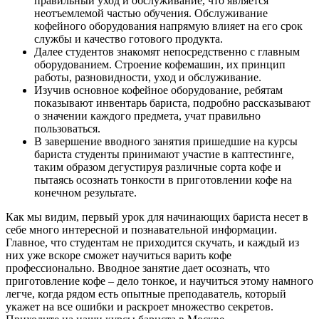
правильный уход и обслуживание, что является
неотъемлемой частью обучения. Обслуживание
кофейного оборудования напрямую влияет на его срок
службы и качество готового продукта.
Далее студентов знакомят непосредственно с главным
оборудованием. Строение кофемашин, их принцип
работы, разновидности, уход и обслуживание.
Изучив основное кофейное оборудование, ребятам
показывают инвентарь бариста, подробно рассказывают
о значении каждого предмета, учат правильно
пользоваться.
В завершение вводного занятия пришедшие на курсы
бариста студенты принимают участие в каптестинге,
таким образом дегустируя различные сорта кофе и
пытаясь осознать тонкости в приготовлении кофе на
конечном результате.
Как мы видим, первый урок для начинающих бариста несет в
себе много интересной и познавательной информации.
Главное, что студентам не приходится скучать, и каждый из
них уже вскоре сможет научиться варить кофе
профессионально. Вводное занятие дает осознать, что
приготовление кофе – дело тонкое, и научиться этому намного
легче, когда рядом есть опытные преподаватель, который
укажет на все ошибки и раскроет множество секретов.