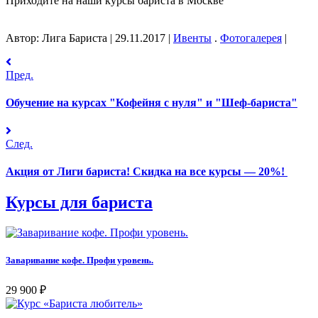
Приходите на наши курсы бариста в Москве
Автор: Лига Бариста
|
29.11.2017
|
Ивенты
.
Фотогалерея
|
Пред.
Обучение на курсах "Кофейня с нуля" и "Шеф-бариста"
След.
Акция от Лиги бариста! Скидка на все курсы — 20%!
Курсы для бариста
Заваривание кофе. Профи уровень.
29 900
₽