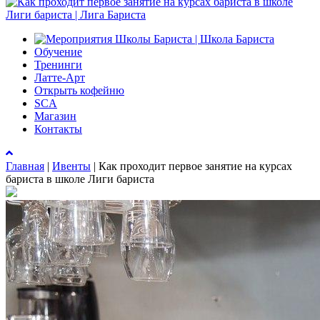
Обучение
Тренинги
Латте-Арт
Открыть кофейню
SCA
Магазин
Контакты
Главная
|
Ивенты
|
Как проходит первое занятие на курсах
бариста в школе Лиги бариста