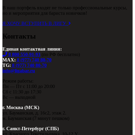
В наш портфель входят не только профессиональные курсы,
но и мероприятия для бариста новичков!
Я ХОЧУ ВСТУПИТЬ В ЛИГУ
Контакты
Единая контактная линия:
8 800 550-91-93
(по РФ бесплатно)
MAX:
8 (977) 740 80-70
TG:
8 (977) 740 80-70
info@ligabar.ru
Режим работы:
Пн — Пт с 11:00 до 20:00
Сб с 11:30 до 17:30
Вс — выходной
г. Москва (МСК)
ул. Бауманская, д. 16с2, этаж 2.
м. Бауманская (7 минут пешком)
г. Санкт-Петербург (СПБ)
ул. Красного Текстильщика, 10-12 У