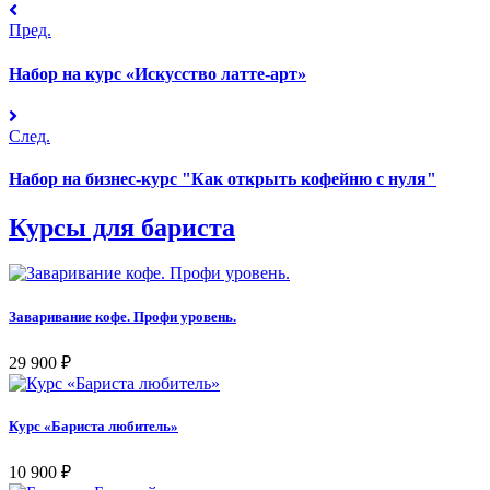
Пред.
Набор на курс «Искусство латте-арт»
След.
Набор на бизнес-курс "Как открыть кофейню с нуля"
Курсы для бариста
Заваривание кофе. Профи уровень.
29 900
₽
Курс «Бариста любитель»
10 900
₽