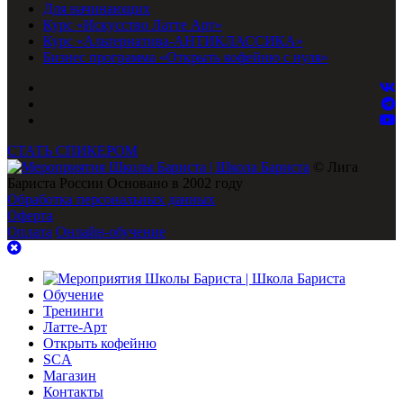
Для начинающих
Курс «Искусство Латте Арт»
Курс «Альтернатива-АНТИКЛАССИКА»
Бизнес программа «Открыть кофейню с нуля»
СТАТЬ СПИКЕРОМ
© Лига
Бариста России Основано в 2002 году
Обработка персональных данных
Оферта
Оплата
Онлайн-обучение
Обучение
Тренинги
Латте-Арт
Открыть кофейню
SCA
Магазин
Контакты