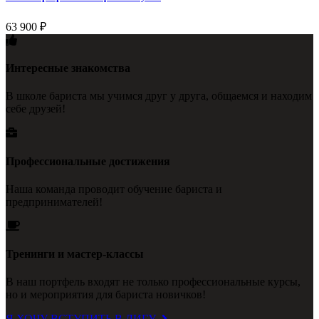
63 900
₽
Интересные знакомства
В школе бариста мы учимся друг у друга, общаемся и находим
себе друзей!
Профессиональные достижения
Наша команда проводит обучение бариста и
предпринимателей!
Тренинги и мастер-классы
В наш портфель входят не только профессиональные курсы,
но и мероприятия для бариста новичков!
Я ХОЧУ ВСТУПИТЬ В ЛИГУ