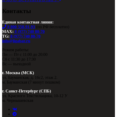
Контакты
Единая контактная линия:
8 800 550-91-93
(по РФ бесплатно)
MAX:
8 (977) 740 80-70
TG:
8 (977) 740 80-70
info@ligabar.ru
Режим работы:
Пн — Пт с 11:00 до 20:00
Сб с 11:30 до 17:30
Вс — выходной
г. Москва (МСК)
ул. Бауманская, д. 16с2, этаж 2.
м. Бауманская (7 минут пешком)
г. Санкт-Петербург (СПБ)
ул. Красного Текстильщика, 10-12 У
м. Чернышевская