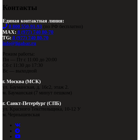
Контакты
Единая контактная линия:
8 800 550-91-93
(по РФ бесплатно)
MAX:
8 (977) 740 80-70
TG:
8 (977) 740 80-70
info@ligabar.ru
Режим работы:
Пн — Пт с 11:00 до 20:00
Сб с 11:30 до 17:30
Вс — выходной
г. Москва (МСК)
ул. Бауманская, д. 16с2, этаж 2.
м. Бауманская (7 минут пешком)
г. Санкт-Петербург (СПБ)
ул. Красного Текстильщика, 10-12 У
м. Чернышевская