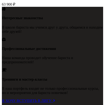
63 900
₽
Интересные знакомства
В школе бариста мы учимся друг у друга, общаемся и находим
себе друзей!
Профессиональные достижения
Наша команда проводит обучение бариста и
предпринимателей!
Тренинги и мастер-классы
В наш портфель входят не только профессиональные курсы,
но и мероприятия для бариста новичков!
Я ХОЧУ ВСТУПИТЬ В ЛИГУ