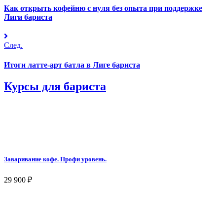
Как открыть кофейню с нуля без опыта при поддержке
Лиги бариста
След.
Итоги латте-арт батла в Лиге бариста
Курсы для бариста
Заваривание кофе. Профи уровень.
29 900
₽