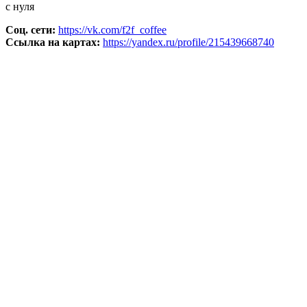
с нуля
Соц. сети:
https://vk.com/f2f_coffee
Ссылка на картах:
https://yandex.ru/profile/215439668740