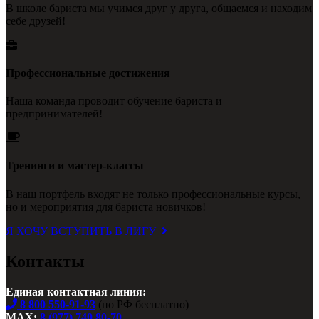
В школе бариста мы учимся друг у друга, общаемся и находим
себе друзей!
Профессиональные достижения
Наша команда проводит обучение бариста и
предпринимателей!
Тренинги и мастер-классы
В наш портфель входят не только профессиональные курсы,
но и мероприятия для бариста новичков!
Я ХОЧУ ВСТУПИТЬ В ЛИГУ
Контакты
Единая контактная линия:
8 800 550-91-93
(по РФ бесплатно)
MAX:
8 (977) 740 80-70