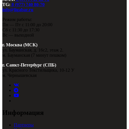
TG:
8 (977) 740 80-70
info@ligabar.ru
Режим работы:
Пн — Пт с 11:00 до 20:00
Сб с 11:30 до 17:30
Вс — выходной
г. Москва (МСК)
ул. Бауманская, д. 16с2, этаж 2.
м. Бауманская (7 минут пешком)
г. Санкт-Петербург (СПБ)
ул. Красного Текстильщика, 10-12 У
м. Чернышевская
Информация
Партнеры