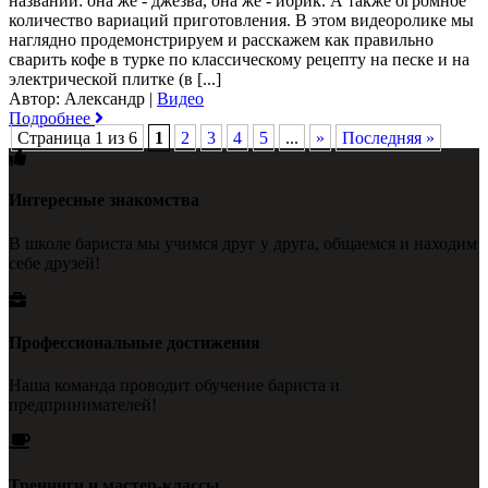
названий: она же - джезва, она же - ибрик. А также огромное
количество вариаций приготовления. В этом видеоролике мы
наглядно продемонстрируем и расскажем как правильно
сварить кофе в турке по классическому рецепту на песке и на
электрической плитке (в [...]
Автор: Александр
|
Видео
Подробнее
Страница 1 из 6
1
2
3
4
5
...
»
Последняя »
Интересные знакомства
В школе бариста мы учимся друг у друга, общаемся и находим
себе друзей!
Профессиональные достижения
Наша команда проводит обучение бариста и
предпринимателей!
Тренинги и мастер-классы