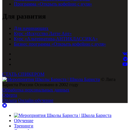
Программа «Открыть кофейню с нуля»
Для развития
Для начинающих
Курс «Искусство Латте Арт»
Курс «Альтернатива-АНТИКЛАССИКА»
Бизнес программа «Открыть кофейню с нуля»
СТАТЬ СПИКЕРОМ
© Лига
Бариста России Основано в 2002 году
Обработка персональных данных
Оферта
Оплата
Онлайн-обучение
Обучение
Тренинги