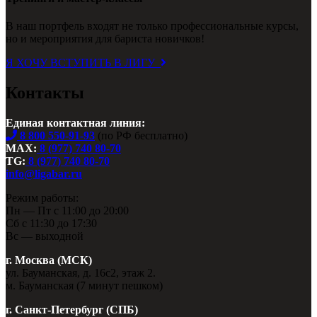
В наш портфель входят не только профессиональные курсы,
но и мероприятия для бариста новичков!
Я ХОЧУ ВСТУПИТЬ В ЛИГУ
Контакты
Единая контактная линия:
8 800 550-91-93
(по РФ бесплатно)
MAX:
8 (977) 740 80-70
TG:
8 (977) 740 80-70
info@ligabar.ru
Режим работы:
Пн — Пт с 11:00 до 20:00
Сб с 11:30 до 17:30
Вс — выходной
г. Москва (МСК)
ул. Бауманская, д. 16с2, этаж 2.
м. Бауманская (7 минут пешком)
г. Санкт-Петербург (СПБ)