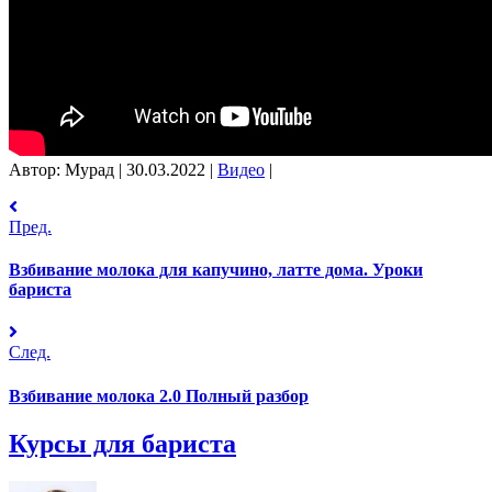
Автор: Мурад
|
30.03.2022
|
Видео
|
Пред.
Взбивание молока для капучино, латте дома. Уроки
бариста
След.
Взбивание молока 2.0 Полный разбор
Курсы для бариста