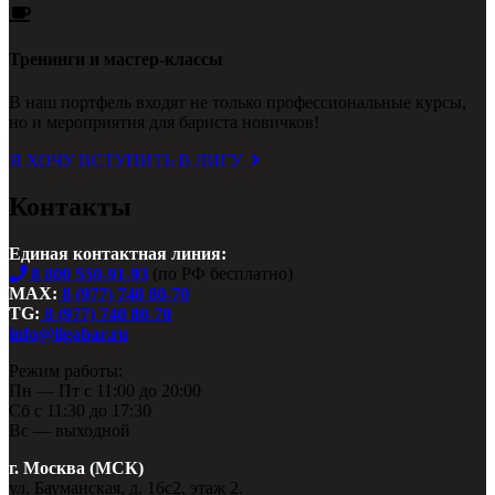
Тренинги и мастер-классы
В наш портфель входят не только профессиональные курсы,
но и мероприятия для бариста новичков!
Я ХОЧУ ВСТУПИТЬ В ЛИГУ
Контакты
Единая контактная линия:
8 800 550-91-93
(по РФ бесплатно)
MAX:
8 (977) 740 80-70
TG:
8 (977) 740 80-70
info@ligabar.ru
Режим работы:
Пн — Пт с 11:00 до 20:00
Сб с 11:30 до 17:30
Вс — выходной
г. Москва (МСК)
ул. Бауманская, д. 16с2, этаж 2.