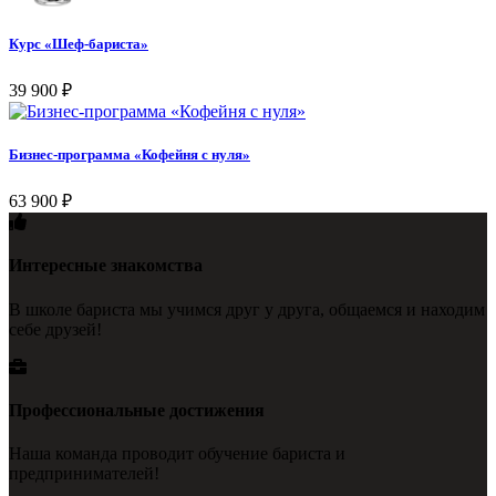
Курс «Шеф-бариста»
39 900
₽
Бизнес-программа «Кофейня с нуля»
63 900
₽
Интересные знакомства
В школе бариста мы учимся друг у друга, общаемся и находим
себе друзей!
Профессиональные достижения
Наша команда проводит обучение бариста и
предпринимателей!