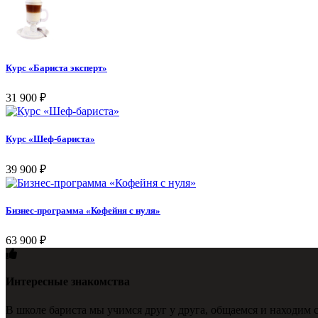
Курс «Бариста эксперт»
31 900
₽
Курс «Шеф-бариста»
39 900
₽
Бизнес-программа «Кофейня с нуля»
63 900
₽
Интересные знакомства
В школе бариста мы учимся друг у друга, общаемся и находим с