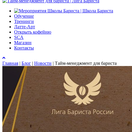
Обучение
Тренинги
Латте-Арт
Открыть кофейню
SCA
Магазин
Контакты
Главная
|
Блог
|
Новости
|
Тайм-менеджмент для бариста