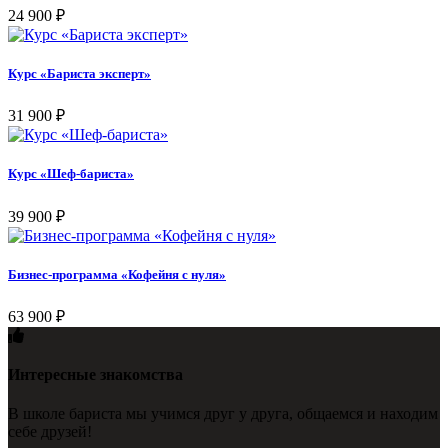
24 900
₽
Курс «Бариста эксперт»
31 900
₽
Курс «Шеф-бариста»
39 900
₽
Бизнес-программа «Кофейня с нуля»
63 900
₽
Интересные знакомства
В школе бариста мы учимся друг у друга, общаемся и находим
себе друзей!