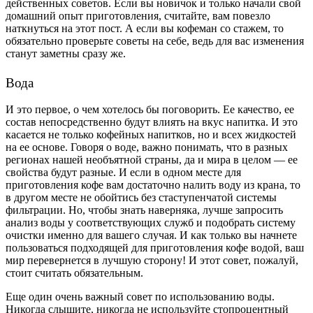
действенных советов. Если вы новичок и только начали свой
домашний опыт приготовления, считайте, вам повезло
наткнуться на этот пост. А если вы кофеман со стажем, то
обязательно проверьте советы на себе, ведь для вас изменения
станут заметны сразу же.
Вода
И это первое, о чем хотелось бы поговорить. Ее качество, ее
состав непосредственно будут влиять на вкус напитка. И это
касается не только кофейных напитков, но и всех жидкостей
на ее основе. Говоря о воде, важно понимать, что в разных
регионах нашей необъятной страны, да и мира в целом — ее
свойства будут разные. И если в одном месте для
приготовления кофе вам достаточно налить воду из крана, то
в другом месте не обойтись без стаступенчатой системы
фильтрации. Но, чтобы знать наверняка, лучше запросить
анализ воды у соответствующих служб и подобрать систему
очистки именно для вашего случая. И как только вы начнете
пользоваться подходящей для приготовления кофе водой, ваш
мир перевернется в лучшую сторону! И этот совет, пожалуй,
стоит считать обязательным.
Еще один очень важный совет по использованию воды.
Никогда слышите, никогда не используйте стопроцентный