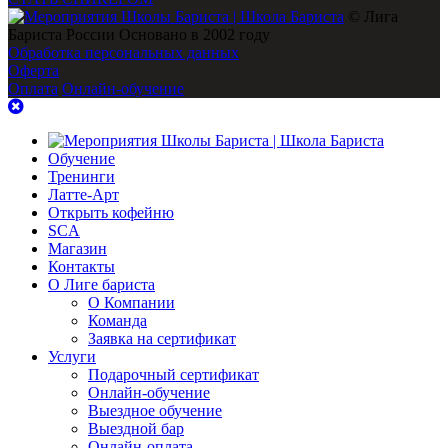
© Лига
Бариста России Основано в 2002 году
Обработка персональных данных
Оферта
Оплата
Онлайн-обучение
Обучение
Тренинги
Латте-Арт
Открыть кофейню
SCA
Магазин
Контакты
О Лиге бариста
О Компании
Команда
Заявка на сертификат
Услуги
Подарочный сертификат
Онлайн-обучение
Выездное обучение
Выездной бар
Онлайн-оплата