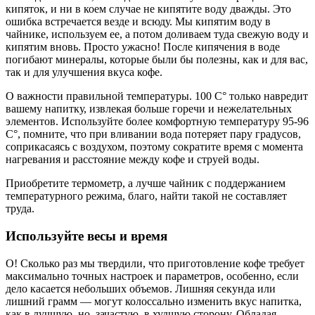
кипяток, и ни в коем случае не кипятите воду дважды. Это
ошибка встречается везде и всюду. Мы кипятим воду в
чайнике, используем ее, а потом доливаем туда свежую воду и
кипятим вновь. Просто ужасно! После кипячения в воде
погибают минералы, которые были бы полезны, как и для вас,
так и для улучшения вкуса кофе.
О важности правильной температуры. 100 С° только навредит
вашему напитку, извлекая больше горечи и нежелательных
элементов. Используйте более комфортную температуру 95-96
С°, помните, что при вливании вода потеряет пару градусов,
соприкасаясь с воздухом, поэтому сократите время с момента
нагревания и расстояние между кофе и струей воды.
Приобретите термометр, а лучше чайник с поддержанием
температурного режима, благо, найти такой не составляет
труда.
Используйте весы и время
О! Сколько раз мы твердили, что приготовление кофе требует
максимально точных настроек и параметров, особенно, если
дело касается небольших объемов. Лишняя секунда или
лишний грамм — могут колоссально изменить вкус напитка,
как в лучшую, но, зачастую, в худшую сторону. Обладая