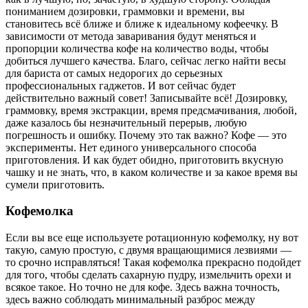
пониманием дозировки, граммовки и времени, вы
становитесь всё ближе и ближе к идеальному кофеечку. В
зависимости от метода заваривания будут меняться и
пропорции количества кофе на количество воды, чтобы
добиться лучшего качества. Благо, сейчас легко найти весы
для бариста от самых недорогих до серьезных
профессиональных гаджетов. И вот сейчас будет
действительно важный совет! Записывайте всё! Дозировку,
граммовку, время экстракции, время предсмачивания, любой,
даже казалось бы незначительный перерыв, любую
погрешность и ошибку. Почему это так важно? Кофе — это
эксперименты. Нет единого универсального способа
приготовления. И как будет обидно, приготовить вкусную
чашку и не знать, что, в каком количестве и за какое время вы
сумели приготовить.
Кофемолка
Если вы все еще используете ротационную кофемолку, ну вот
такую, самую простую, с двумя вращающимися лезвиями —
то срочно исправляться! Такая кофемолка прекрасно подойдет
для того, чтобы сделать сахарную пудру, измельчить орехи и
всякое такое. Но точно не для кофе. Здесь важна точность,
здесь важно соблюдать минимальный разброс между