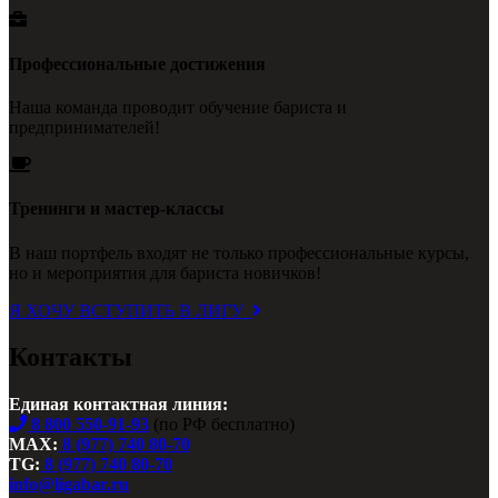
Профессиональные достижения
Наша команда проводит обучение бариста и
предпринимателей!
Тренинги и мастер-классы
В наш портфель входят не только профессиональные курсы,
но и мероприятия для бариста новичков!
Я ХОЧУ ВСТУПИТЬ В ЛИГУ
Контакты
Единая контактная линия:
8 800 550-91-93
(по РФ бесплатно)
MAX:
8 (977) 740 80-70
TG:
8 (977) 740 80-70
info@ligabar.ru