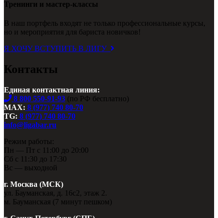
Тренинги и мастер-классы
В наш портфель входят не только профессиональные курсы,
но и мероприятия для бариста новичков!
Я ХОЧУ ВСТУПИТЬ В ЛИГУ
Контакты
Единая контактная линия:
8 800 550-91-93
(по РФ бесплатно)
MAX:
8 (977) 740 80-70
TG:
8 (977) 740 80-70
info@ligabar.ru
Режим работы:
Пн — Пт с 11:00 до 20:00
Сб с 11:30 до 17:30
Вс — выходной
г. Москва (МСК)
ул. Бауманская, д. 16с2, этаж 2.
м. Бауманская (7 минут пешком)