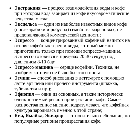
Экстракция
— процесс взаимодействия воды и кофе
при котором вода забирает из кофе вкусоароматические
вещества, масла;
Эксцельса
— один из наиболее известных видов кофе
(после арабики и робусты) семейства мареновых, не
представляющей коммерческой ценности;
Эспрессо
— концентрированный кофейный напиток на
основе кофейных зерен и воды, который можно
приготовить только при помощи эспрессо-машины.
Эспрессо готовится в пределах 20-30 секунд под
давлением 8-10 бар;
Эспрессо-машина
— сердце кофейни. Техника, не
изобретя которую не было бы этого поста
Этчинг
— способ рисования в латте-арте с помощью
латте-арт пена или прочего инструмента (шпажка,
зубочистка и пр.);
Эфиопия
— один из основных, а также исторически
очень значимый регион произрастания кофе. Самое
распространенное мнение подразумевает, что кофейная
культура зародилась именно в этой стране;
Ява, Ямайка, Эквадор
— относительно небольшие, но
популярные регионы произрастания кофе.