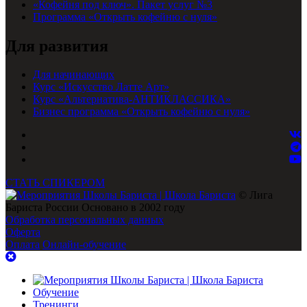
«Кофейня под ключ». Пакет услуг №3
Программа «Открыть кофейню с нуля»
Для развития
Для начинающих
Курс «Искусство Латте Арт»
Курс «Альтернатива-АНТИКЛАССИКА»
Бизнес программа «Открыть кофейню с нуля»
СТАТЬ СПИКЕРОМ
© Лига
Бариста России Основано в 2002 году
Обработка персональных данных
Оферта
Оплата
Онлайн-обучение
Обучение
Тренинги