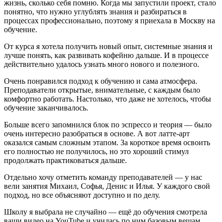
жизнь, сколько себя помню. Когда мы запустили проект, стало
понятно, что нужно углублять знания и разбираться в
процессах профессионально, поэтому я приехала в Москву на
обучение.
От курса я хотела получить новый опыт, системные знания и
лучше понять, как развивать кофейню дальше. И в процессе
действительно удалось узнать много нового и полезного.
Очень понравился подход к обучению и сама атмосфера.
Преподаватели открытые, внимательные, с каждым было
комфортно работать. Настолько, что даже не хотелось, чтобы
обучение заканчивалось.
Больше всего запомнился блок по эспрессо и теория — было
очень интересно разобраться в основе. А вот латте-арт
оказался самым сложным этапом. За короткое время освоить
его полностью не получилось, но это хороший стимул
продолжать практиковаться дальше.
Отдельно хочу отметить команду преподавателей — у нас
вели занятия Михаил, Софья, Денис и Илья. У каждого свой
подход, но все объясняют доступно и по делу.
Школу я выбрала не случайно — ещё до обучения смотрела
ваши видео на YouTube и училась по ним базовым вещам,