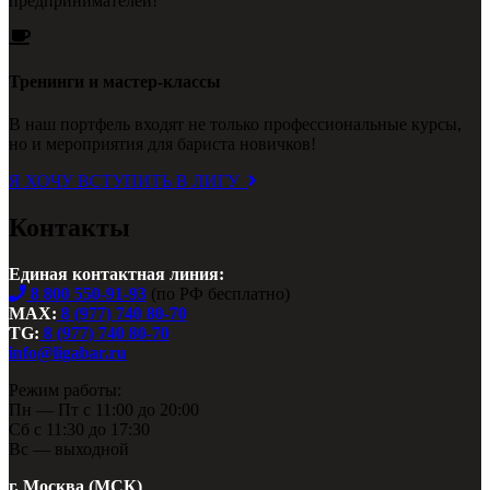
предпринимателей!
Тренинги и мастер-классы
В наш портфель входят не только профессиональные курсы,
но и мероприятия для бариста новичков!
Я ХОЧУ ВСТУПИТЬ В ЛИГУ
Контакты
Единая контактная линия:
8 800 550-91-93
(по РФ бесплатно)
MAX:
8 (977) 740 80-70
TG:
8 (977) 740 80-70
info@ligabar.ru
Режим работы:
Пн — Пт с 11:00 до 20:00
Сб с 11:30 до 17:30
Вс — выходной
г. Москва (МСК)