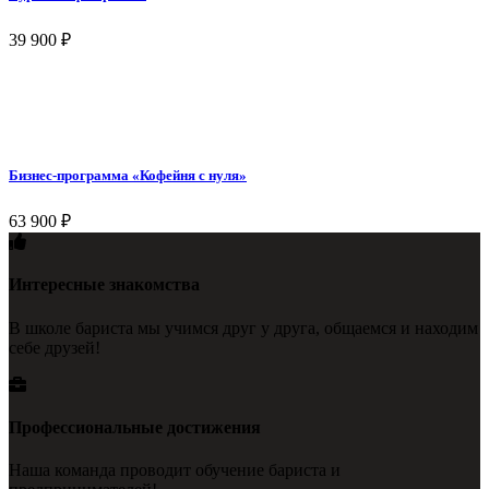
39 900
₽
Бизнес-программа «Кофейня с нуля»
63 900
₽
Интересные знакомства
В школе бариста мы учимся друг у друга, общаемся и находим
себе друзей!
Профессиональные достижения
Наша команда проводит обучение бариста и