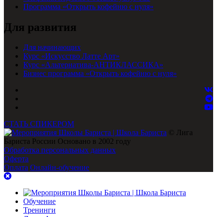
Программа «Открыть кофейню с нуля»
Для развития
Для начинающих
Курс «Искусство Латте Арт»
Курс «Альтернатива-АНТИКЛАССИКА»
Бизнес программа «Открыть кофейню с нуля»
СТАТЬ СПИКЕРОМ
© Лига
Бариста России Основано в 2002 году
Обработка персональных данных
Оферта
Оплата
Онлайн-обучение
Обучение
Тренинги