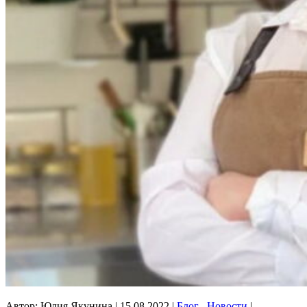
Автор: Юлия Якунина
|
15.08.2022
|
Блог
.
Новости
|