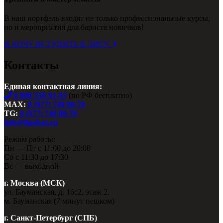
В наш портфель входят не только профессиональные курсы,
но и мероприятия для бариста новичков!
Я ХОЧУ ВСТУПИТЬ В ЛИГУ
Контакты
Единая контактная линия:
8 800 550-91-93
(по РФ бесплатно)
MAX:
8 (977) 740 80-70
TG:
8 (977) 740 80-70
info@ligabar.ru
Режим работы:
Пн — Пт с 11:00 до 20:00
Сб с 11:30 до 17:30
Вс — выходной
г. Москва (МСК)
ул. Бауманская, д. 16с2, этаж 2.
м. Бауманская (7 минут пешком)
г. Санкт-Петербург (СПБ)