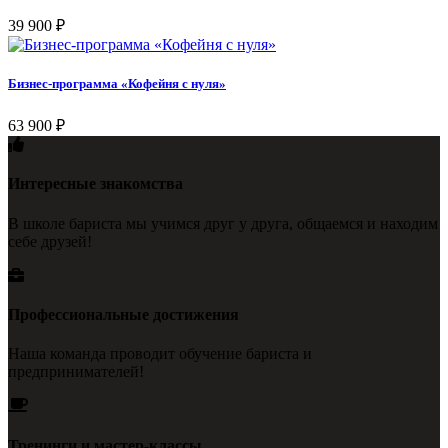
39 900
₽
Бизнес-программа «Кофейня с нуля»
63 900
₽
Интересные знакомства
В школе бариста мы учимся друг у друга, общаемся и находим
себе друзей!
Профессиональные достижения
Наша команда проводит обучение бариста и
предпринимателей!
Тренинги и мастер-классы