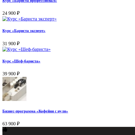
Курс «Бариста профессионал»
24 900
₽
Курс «Бариста эксперт»
31 900
₽
Курс «Шеф-бариста»
39 900
₽
Бизнес-программа «Кофейня с нуля»
63 900
₽