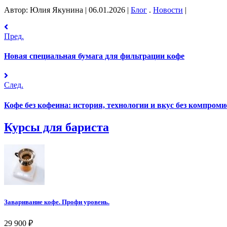
Автор: Юлия Якунина
|
06.01.2026
|
Блог
.
Новости
|
Пред.
Новая специальная бумага для фильтрации кофе
След.
Кофе без кофеина: история, технологии и вкус без компроми
Курсы для бариста
Заваривание кофе. Профи уровень.
29 900
₽