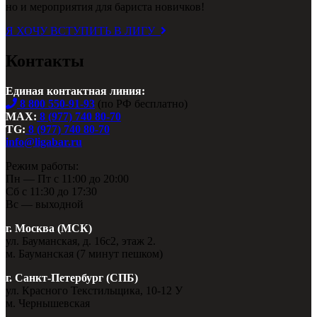
но и мероприятия для бариста новичков!
Я ХОЧУ ВСТУПИТЬ В ЛИГУ
Контакты
Единая контактная линия:
8 800 550-91-93
(по РФ бесплатно)
MAX:
8 (977) 740 80-70
TG:
8 (977) 740 80-70
info@ligabar.ru
Режим работы:
Пн — Пт с 11:00 до 20:00
Сб с 11:30 до 17:30
Вс — выходной
г. Москва (МСК)
ул. Бауманская, д. 16с2, этаж 2.
м. Бауманская (7 минут пешком)
г. Санкт-Петербург (СПБ)
ул. Красного Текстильщика, 10-12 У
м. Чернышевская