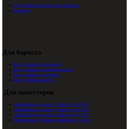
Об учебном центре Лиге Бариста
Команда
Для бариста
Курс «Бариста базовый»
Курс «Бариста профессионал»
Курс «Бариста эксперт»
Курс «Шеф-бариста»
Для инвесторов
«Кофейня под ключ». Пакет услуг №1
«Кофейня под ключ». Пакет услуг №2
«Кофейня под ключ». Пакет услуг №3
Программа «Открыть кофейню с нуля»