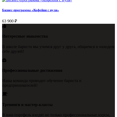
Бизнес-программа «Кофейня с нуля»
63 900
₽
Интересные знакомства
В школе бариста мы учимся друг у друга, общаемся и находим
себе друзей!
Профессиональные достижения
Наша команда проводит обучение бариста и
предпринимателей!
Тренинги и мастер-классы
В наш портфель входят не только профессиональные курсы,