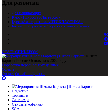
Для развития
Для начинающих
Курс «Искусство Латте Арт»
Курс «Альтернатива-АНТИКЛАССИКА»
Бизнес программа «Открыть кофейню с нуля»
СТАТЬ СПИКЕРОМ
© Лига
Бариста России Основано в 2002 году
Обработка персональных данных
Оферта
Оплата
Онлайн-обучение
Обучение
Тренинги
Латте-Арт
Открыть кофейню
SCA