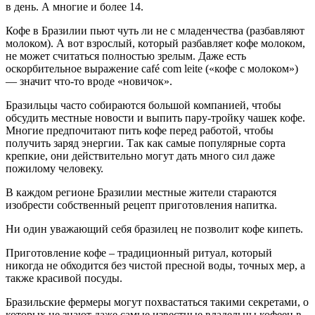
в день. А многие и более 14.
Кофе в Бразилии пьют чуть ли не с младенчества (разбавляют
молоком). А вот взрослый, который разбавляет кофе молоком,
не может считаться полностью зрелым. Даже есть
оскорбительное выражение café com leite («кофе с молоком»)
— значит что-то вроде «новичок».
Бразильцы часто собираются большой компанией, чтобы
обсудить местные новости и выпить пару-тройку чашек кофе.
Многие предпочитают пить кофе перед работой, чтобы
получить заряд энергии. Так как самые популярные сорта
крепкие, они действительно могут дать много сил даже
пожилому человеку.
В каждом регионе Бразилии местные жители стараются
изобрести собственный рецепт приготовления напитка.
Ни один уважающий себя бразилец не позволит кофе кипеть.
Приготовление кофе – традиционный ритуал, который
никогда не обходится без чистой пресной воды, точных мер, а
также красивой посуды.
Бразильские фермеры могут похвастаться такими секретами, о
которых не знают даже самые известные владельцы кофеен в