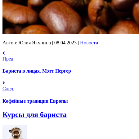
Автор: Юлия Якунина
|
08.04.2023
|
Новости
|
Пред.
Бариста в лицах. Мэтт Пергер
След.
Кофейные традиции Европы
Курсы для бариста