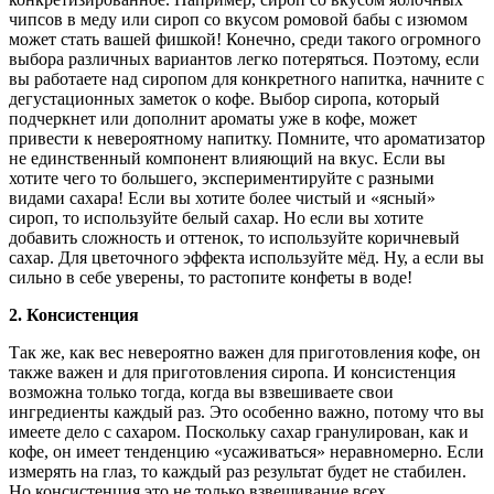
чипсов в меду или сироп со вкусом ромовой бабы с изюмом
может стать вашей фишкой! Конечно, среди такого огромного
выбора различных вариантов легко потеряться. Поэтому, если
вы работаете над сиропом для конкретного напитка, начните с
дегустационных заметок о кофе. Выбор сиропа, который
подчеркнет или дополнит ароматы уже в кофе, может
привести к невероятному напитку. Помните, что ароматизатор
не единственный компонент влияющий на вкус. Если вы
хотите чего то большего, экспериментируйте с разными
видами сахара! Если вы хотите более чистый и «ясный»
сироп, то используйте белый сахар. Но если вы хотите
добавить сложность и оттенок, то используйте коричневый
сахар. Для цветочного эффекта используйте мёд. Ну, а если вы
сильно в себе уверены, то растопите конфеты в воде!
2. Консистенция
Так же, как вес невероятно важен для приготовления кофе, он
также важен и для приготовления сиропа. И консистенция
возможна только тогда, когда вы взвешиваете свои
ингредиенты каждый раз. Это особенно важно, потому что вы
имеете дело с сахаром. Поскольку сахар гранулирован, как и
кофе, он имеет тенденцию «усаживаться» неравномерно. Если
измерять на глаз, то каждый раз результат будет не стабилен.
Но консистенция это не только взвешивание всех