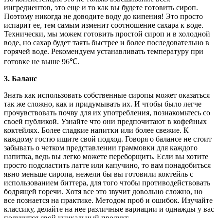
ингредиентов, это еще и то как вы будете готовить сироп.
Поэтому никогда не доводите воду до кипения! Это просто
испарит ее, тем самым изменит соотношение сахара к воде.
Технически, мы можем готовить простой сироп и в холодной
воде, но сахар будет таять быстрее и более последовательно в
горячей воде. Рекомендуем устанавливать температуру при
готовке не выше 96℃.
3. Баланс
Знать как использовать собственные сиропы может оказаться
так же сложно, как и придумывать их. И чтобы было легче
прочувствовать почву для их употребления, познакомьтесь со
своей публикой. Узнайте что они предпочитают в кофейных
коктейлях. Более сладкие напитки или более свежие. К
каждому гостю ищите свой подход. Говоря о балансе не стоит
забывать о четком представлении граммовки для каждого
напитка, ведь вы легко можете переборщить. Если вы хотите
просто подсластить латте или капучино, то вам понадобиться
явно меньше сиропа, нежели бы вы готовили коктейль с
использованием биттера, для того чтобы противодействовать
бодрящей горечи. Хотя все это звучит довольно сложно, но
все познается на практике. Методом проб и ошибок. Изучайте
классику, делайте на нее различные вариации и однажды у вас
получится свой уникальный продукт.