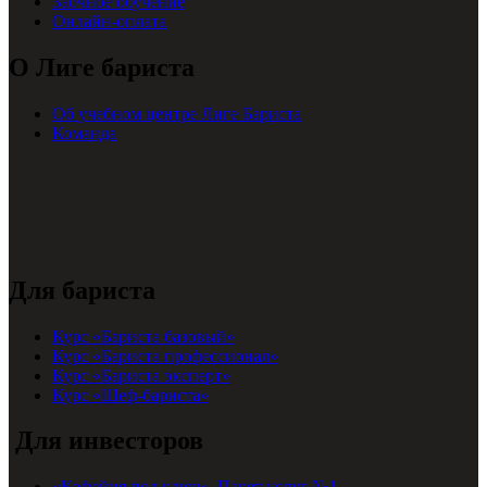
Заочное обучение
Онлайн-оплата
О Лиге бариста
Об учебном центре Лиге Бариста
Команда
Для бариста
Курс «Бариста базовый»
Курс «Бариста профессионал»
Курс «Бариста эксперт»
Курс «Шеф-бариста»
Для инвесторов
«Кофейня под ключ». Пакет услуг №1