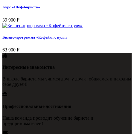
Курс «Шеф-бариста»
39 900
₽
Бизнес-программа «Кофейня с нуля»
63 900
₽
Интересные знакомства
В школе бариста мы учимся друг у друга, общаемся и находим
себе друзей!
Профессиональные достижения
Наша команда проводит обучение бариста и
предпринимателей!