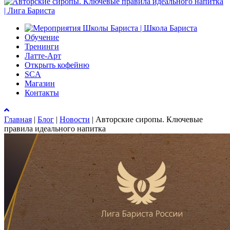
Обучение
Тренинги
Латте-Арт
Открыть кофейню
SCA
Магазин
Контакты
Главная
|
Блог
|
Новости
|
Авторские сиропы. Ключевые
правила идеального напитка