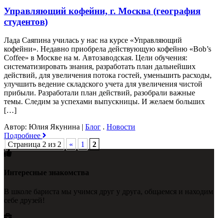
Управляющий кофейни, г. Москва (география
студентов)
Лада Саяпина училась у нас на курсе «Управляющий
кофейни». Недавно приобрела действующую кофейню «Bob’s
Coffee» в Москве на м. Автозаводская. Цели обучения:
систематизировать знания, разработать план дальнейших
действий, для увеличения потока гостей, уменьшить расходы,
улучшить ведение складского учета для увеличения чистой
прибыли. Разработали план действий, разобрали важные
темы. Следим за успехами выпускницы. И желаем больших
[…]
Автор: Юлия Якунина
|
Блог
.
Новости
Подробнее
Страница 2 из 2
«
1
2
Интересные знакомства
В школе бариста мы учимся друг у друга, общаемся и находим
себе друзей!