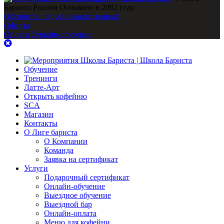
Бариста России Основано в 2002 году
Обработка персональных данных
Оферта
Оплата
Онлайн-обучение
Обучение
Тренинги
Латте-Арт
Открыть кофейню
SCA
Магазин
Контакты
О Лиге бариста
О Компании
Команда
Заявка на сертификат
Услуги
Подарочный сертификат
Онлайн-обучение
Выездное обучение
Выездной бар
Онлайн-оплата
Меню для кофейни