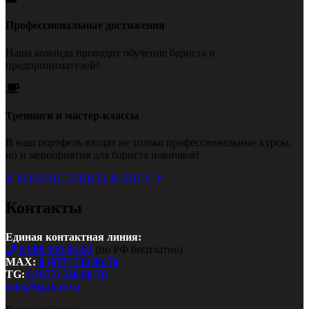
Профессиональные достижения
Наша команда проводит обучение бариста и
предпринимателей!
Тренинги и мастер-классы
В наш портфель входят не только профессиональные курсы,
но и мероприятия для бариста новичков!
Я ХОЧУ ВСТУПИТЬ В ЛИГУ
Контакты
Единая контактная линия:
8 800 550-91-93
(по РФ бесплатно)
MAX:
8 (977) 740 80-70
TG:
8 (977) 740 80-70
info@ligabar.ru