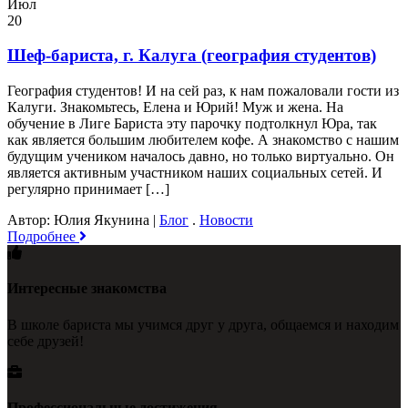
Июл
20
Шеф-бариста, г. Калуга (география студентов)
География студентов! И на сей раз, к нам пожаловали гости из
Калуги. Знакомьтесь, Елена и Юрий! Муж и жена. На
обучение в Лиге Бариста эту парочку подтолкнул Юра, так
как является большим любителем кофе. А знакомство с нашим
будущим учеником началось давно, но только виртуально. Он
является активным участником наших социальных сетей. И
регулярно принимает […]
Автор: Юлия Якунина
|
Блог
.
Новости
Подробнее
Интересные знакомства
В школе бариста мы учимся друг у друга, общаемся и находим
себе друзей!
Профессиональные достижения