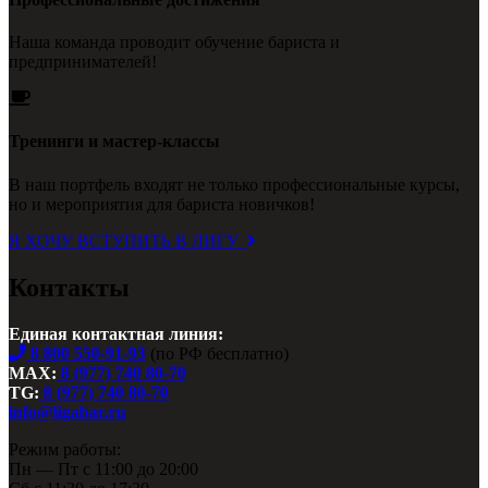
Наша команда проводит обучение бариста и
предпринимателей!
Тренинги и мастер-классы
В наш портфель входят не только профессиональные курсы,
но и мероприятия для бариста новичков!
Я ХОЧУ ВСТУПИТЬ В ЛИГУ
Контакты
Единая контактная линия:
8 800 550-91-93
(по РФ бесплатно)
MAX:
8 (977) 740 80-70
TG:
8 (977) 740 80-70
info@ligabar.ru
Режим работы:
Пн — Пт с 11:00 до 20:00