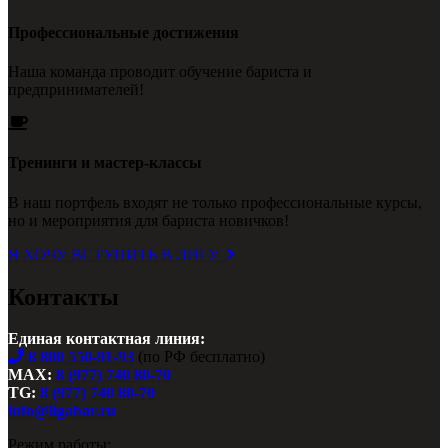
Профессиональные достижения
Наша команда проводит обучение бариста и
предпринимателей!
Тренинги и мастер-классы
В наш портфель входят не только профессиональные курсы,
но и мероприятия для бариста новичков!
Я ХОЧУ ВСТУПИТЬ В ЛИГУ
Контакты
Единая контактная линия:
8 800 550-91-93
(по РФ бесплатно)
MAX:
8 (977) 740 80-70
TG:
8 (977) 740 80-70
info@ligabar.ru
Режим работы: