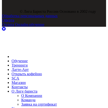
© Лига Бариста России Основано в 2002 году
Обработка персональных данных
Оферта
Оплата
Онлайн-обучение
Обучение
Тренинги
Латте-Арт
Открыть кофейню
SCA
Магазин
Контакты
О Лиге бариста
О Компании
Команда
Заявка на сертификат