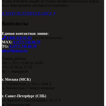
В наш портфель входят не только профессиональные курсы,
но и мероприятия для бариста новичков!
Я ХОЧУ ВСТУПИТЬ В ЛИГУ
Контакты
Единая контактная линия:
8 800 550-91-93
(по РФ бесплатно)
MAX:
8 (977) 740 80-70
TG:
8 (977) 740 80-70
info@ligabar.ru
Режим работы:
Пн — Пт с 11:00 до 20:00
Сб с 11:30 до 17:30
Вс — выходной
г. Москва (МСК)
ул. Бауманская, д. 16с2, этаж 2.
м. Бауманская (7 минут пешком)
г. Санкт-Петербург (СПБ)
ул. Красного Текстильщика, 10-12 У
м. Чернышевская