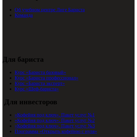
Об учебном центре Лиге Бариста
Команда
Для бариста
Курс «Бариста базовый»
Курс «Бариста профессионал»
Курс «Бариста эксперт»
Курс «Шеф-бариста»
Для инвесторов
«Кофейня под ключ». Пакет услуг №1
«Кофейня под ключ». Пакет услуг №2
«Кофейня под ключ». Пакет услуг №3
Программа «Открыть кофейню с нуля»