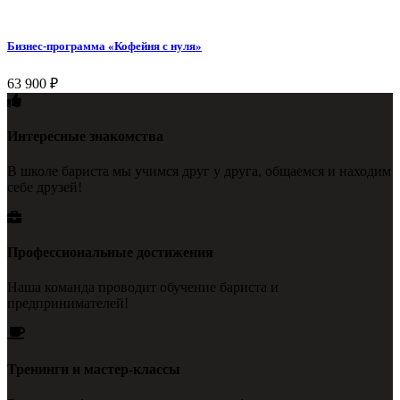
Бизнес-программа «Кофейня с нуля»
63 900
₽
Интересные знакомства
В школе бариста мы учимся друг у друга, общаемся и находим
себе друзей!
Профессиональные достижения
Наша команда проводит обучение бариста и
предпринимателей!
Тренинги и мастер-классы