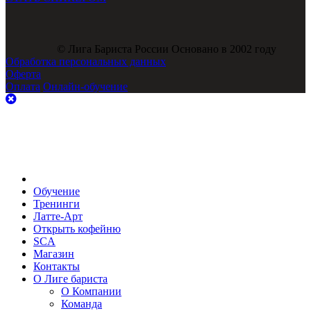
© Лига Бариста России Основано в 2002 году
Обработка персональных данных
Оферта
Оплата
Онлайн-обучение
Обучение
Тренинги
Латте-Арт
Открыть кофейню
SCA
Магазин
Контакты
О Лиге бариста
О Компании
Команда