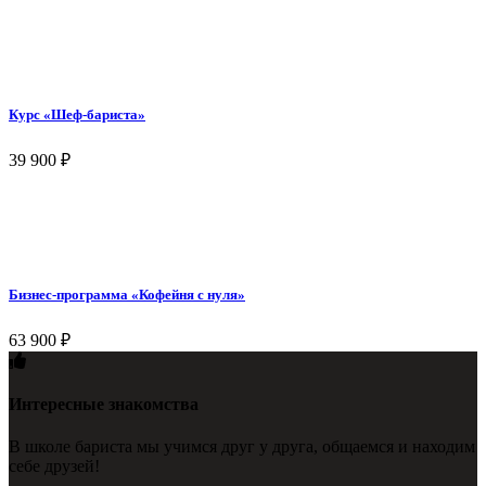
Курс «Шеф-бариста»
39 900
₽
Бизнес-программа «Кофейня с нуля»
63 900
₽
Интересные знакомства
В школе бариста мы учимся друг у друга, общаемся и находим
себе друзей!