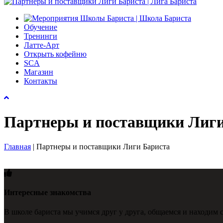
Обучение
Тренинги
Латте-Арт
Открыть кофейню
SCA
Магазин
Контакты
Партнеры и поставщики Лиги
Главная
|
Партнеры и поставщики Лиги Бариста
Интересные знакомства
В школе бариста мы учимся друг у друга, общаемся и находим с