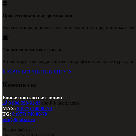
Профессиональные достижения
Наша команда проводит обучение бариста и предпринимателей
Тренинги и мастер-классы
В наш портфель входят не только профессиональные курсы, но 
Я ХОЧУ ВСТУПИТЬ В ЛИГУ
Контакты
Единая контактная линия:
8 800 550-91-93
(по РФ бесплатно)
MAX:
8 (977) 740 80-70
TG:
8 (977) 740 80-70
info@ligabar.ru
Режим работы:
Пн — Пт с 11:00 до 20:00