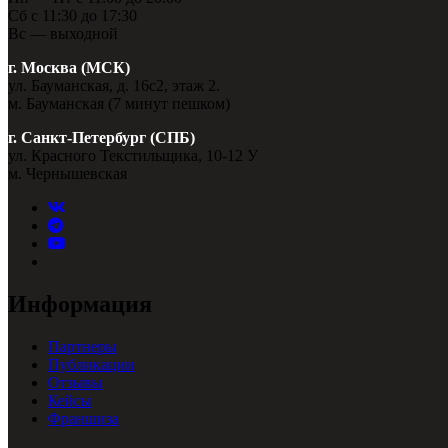
Сб с 11:30 до 17:30
Вс — выходной
г. Москва (МСК)
ул. Бауманская, д. 16с2, этаж 2.
м. Бауманская (7 минут пешком)
г. Санкт-Петербург (СПБ)
ул. Красного Текстильщика, 10-12 У
м. Чернышевская
Информация
Партнеры
Публикации
Отзывы
Кейсы
Франшиза