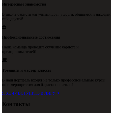
Интересные знакомства
В школе бариста мы учимся друг у друга, общаемся и находим
себе друзей!
Профессиональные достижения
Наша команда проводит обучение бариста и
предпринимателей!
Тренинги и мастер-классы
В наш портфель входят не только профессиональные курсы,
но и мероприятия для бариста новичков!
Я ХОЧУ ВСТУПИТЬ В ЛИГУ
Контакты