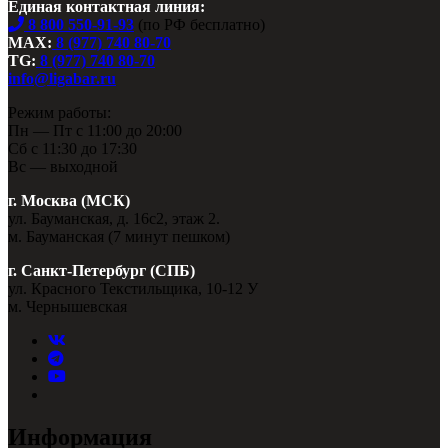
Единая контактная линия:
8 800 550-91-93
(по РФ бесплатно)
MAX:
8 (977) 740 80-70
TG:
8 (977) 740 80-70
info@ligabar.ru
Режим работы:
Пн — Пт с 11:00 до 20:00
Сб с 11:30 до 17:30
Вс — выходной
г. Москва (МСК)
ул. Бауманская, д. 16с2, этаж 2.
м. Бауманская (7 минут пешком)
г. Санкт-Петербург (СПБ)
ул. Красного Текстильщика, 10-12 У
м. Чернышевская
Информация