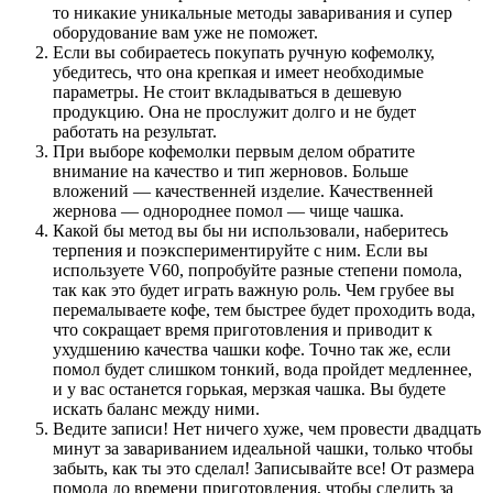
то никакие уникальные методы заваривания и супер
оборудование вам уже не поможет.
Если вы собираетесь покупать ручную кофемолку,
убедитесь, что она крепкая и имеет необходимые
параметры. Не стоит вкладываться в дешевую
продукцию. Она не прослужит долго и не будет
работать на результат.
При выборе кофемолки первым делом обратите
внимание на качество и тип жерновов. Больше
вложений — качественней изделие. Качественней
жернова — однороднее помол — чище чашка.
Какой бы метод вы бы ни использовали, наберитесь
терпения и поэкспериментируйте с ним. Если вы
используете V60, попробуйте разные степени помола,
так как это будет играть важную роль. Чем грубее вы
перемалываете кофе, тем быстрее будет проходить вода,
что сокращает время приготовления и приводит к
ухудшению качества чашки кофе. Точно так же, если
помол будет слишком тонкий, вода пройдет медленнее,
и у вас останется горькая, мерзкая чашка. Вы будете
искать баланс между ними.
Ведите записи! Нет ничего хуже, чем провести двадцать
минут за завариванием идеальной чашки, только чтобы
забыть, как ты это сделал! Записывайте все! От размера
помола до времени приготовления, чтобы следить за