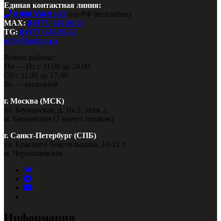
Единая контактная линия:
8 800 550-91-93
(по РФ бесплатно)
MAX:
8 (977) 740 80-70
TG:
8 (977) 740 80-70
info@ligabar.ru
Режим работы:
Пн — Пт с 11:00 до 20:00
Сб с 11:30 до 17:30
Вс — выходной
г. Москва (МСК)
ул. Бауманская, д. 16с2, этаж 2.
м. Бауманская (7 минут пешком)
г. Санкт-Петербург (СПБ)
ул. Красного Текстильщика, 10-12 У
м. Чернышевская
Информация