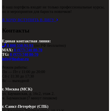
В наш портфель входят не только профессиональные курсы,
но и мероприятия для бариста новичков!
Я ХОЧУ ВСТУПИТЬ В ЛИГУ
Контакты
Единая контактная линия:
8 800 550-91-93
(по РФ бесплатно)
MAX:
8 (977) 740 80-70
TG:
8 (977) 740 80-70
info@ligabar.ru
Режим работы:
Пн — Пт с 11:00 до 20:00
Сб с 11:30 до 17:30
Вс — выходной
г. Москва (МСК)
ул. Бауманская, д. 16с2, этаж 2.
м. Бауманская (7 минут пешком)
г. Санкт-Петербург (СПБ)
ул. Красного Текстильщика, 10-12 У