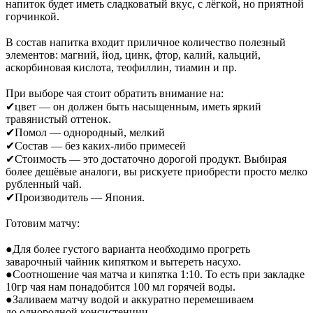
напиток будет иметь сладковатый вкус, с
лёгкой, но
приятной
горчинкой.
⠀
В
состав напитка входит приличное количество полезный
элементов: магний, йод, цинк, фтор, калий, кальций,
аскорбиновая кислота, теофиллин, тиамин и
пр.
⠀
При выборе чая стоит обратить внимание на:
✔
цвет
—
он
должен быть насыщенным, иметь яркий
травянистый оттенок.
✔
Помол
—
однородный, мелкий
✔
Состав
—
без
каких-либо
примесей
✔
Стоимость
—
это достаточно дорогой продукт. Выбирая
более дешёвые аналоги, вы
рискуете приобрести просто мелко
рубленный чай.
✔
Производитель
—
Япония.
⠀
Готовим матчу:
⠀
●
Для более густого варианта необходимо прогреть
заварочный чайник кипятком и
вытереть насухо.
●
Соотношение чая матча и
кипятка 1:10. То
есть при закладке
10гр чая нам понадобится 100
мл
горячей воды.
●
Заливаем матчу водой и
аккуратно перемешиваем
до
однородной консистенции.