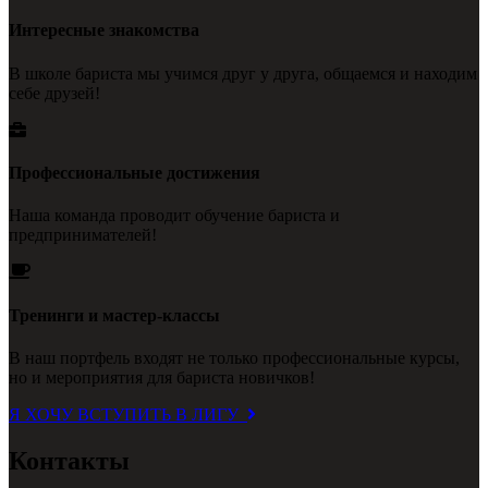
Интересные знакомства
В школе бариста мы учимся друг у друга, общаемся и находим
себе друзей!
Профессиональные достижения
Наша команда проводит обучение бариста и
предпринимателей!
Тренинги и мастер-классы
В наш портфель входят не только профессиональные курсы,
но и мероприятия для бариста новичков!
Я ХОЧУ ВСТУПИТЬ В ЛИГУ
Контакты