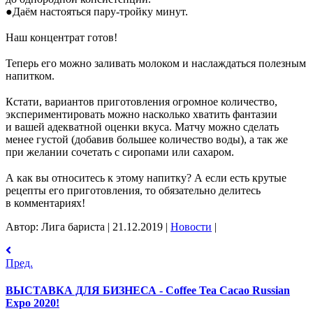
●
Даём настояться
пару-тройку
минут.
⠀
Наш концентрат готов!
⠀
Теперь его можно заливать молоком и
наслаждаться полезным
напитком.
⠀
Кстати, вариантов приготовления огромное количество,
экспериментировать можно насколько хватить фантазии
и
вашей адекватной оценки вкуса. Матчу можно сделать
менее густой (добавив большее количество воды), а
так
же
при желании сочетать с
сиропами или сахаром.
⠀
А
как вы
относитесь к
этому напитку? А
если есть крутые
рецепты его приготовления, то
обязательно делитесь
в
комментариях!
Автор: Лига бариста
|
21.12.2019
|
Новости
|
Пред.
ВЫСТАВКА ДЛЯ БИЗНЕСА - Coffee Tea Cacao Russian
Expo 2020!