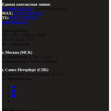
Единая контактная линия:
8 800 550-91-93
(по РФ бесплатно)
MAX:
8 (977) 740 80-70
TG:
8 (977) 740 80-70
info@ligabar.ru
Режим работы:
Пн — Пт с 11:00 до 20:00
Сб с 11:30 до 17:30
Вс — выходной
г. Москва (МСК)
ул. Бауманская, д. 16с2, этаж 2.
м. Бауманская (7 минут пешком)
г. Санкт-Петербург (СПБ)
ул. Красного Текстильщика, 10-12 У
м. Чернышевская
Информация