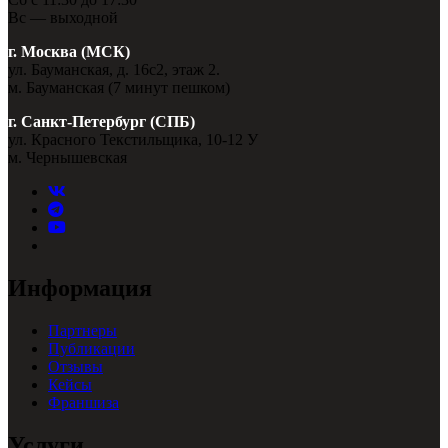
Вс — выходной
г. Москва (МСК)
ул. Бауманская, д. 16с2, этаж 2.
м. Бауманская (7 минут пешком)
г. Санкт-Петербург (СПБ)
ул. Красного Текстильщика, 10-12 У
м. Чернышевская
Информация
Партнеры
Публикации
Отзывы
Кейсы
Франшиза
Услуги