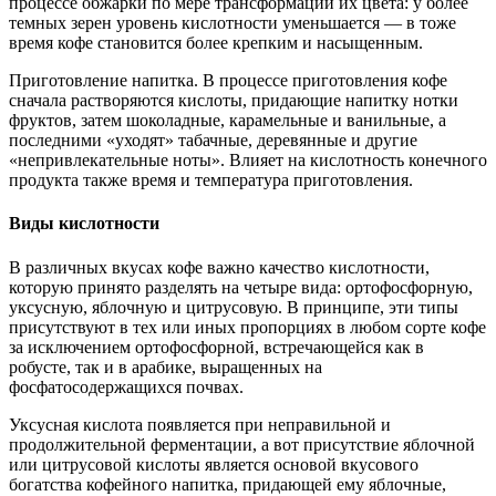
процессе обжарки по мере трансформации их цвета: у более
темных зерен уровень кислотности уменьшается — в тоже
время кофе становится более крепким и насыщенным.
Приготовление напитка. В процессе приготовления кофе
сначала растворяются кислоты, придающие напитку нотки
фруктов, затем шоколадные, карамельные и ванильные, а
последними «уходят» табачные, деревянные и другие
«непривлекательные ноты». Влияет на кислотность конечного
продукта также время и температура приготовления.
Виды кислотности
В различных вкусах кофе важно качество кислотности,
которую принято разделять на четыре вида: ортофосфорную,
уксусную, яблочную и цитрусовую. В принципе, эти типы
присутствуют в тех или иных пропорциях в любом сорте кофе
за исключением ортофосфорной, встречающейся как в
робусте, так и в арабике, выращенных на
фосфатосодержащихся почвах.
Уксусная кислота появляется при неправильной и
продолжительной ферментации, а вот присутствие яблочной
или цитрусовой кислоты является основой вкусового
богатства кофейного напитка, придающей ему яблочные,