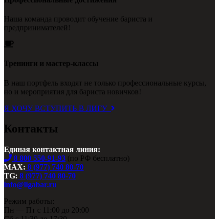
Наша команда проводит обучение бариста и
предпринимателей!
Тренинги и мастер-классы
В наш портфель входят не только профессиональные курсы,
но и мероприятия для бариста новичков!
Я ХОЧУ ВСТУПИТЬ В ЛИГУ
Контакты
Единая контактная линия:
8 800 550-91-93
(по РФ бесплатно)
MAX:
8 (977) 740 80-70
TG:
8 (977) 740 80-70
info@ligabar.ru
Режим работы:
Пн — Пт с 11:00 до 20:00
Сб с 11:30 до 17:30