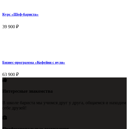
Курс «Шеф-бариста»
39 900
₽
Бизнес-программа «Кофейня с нуля»
63 900
₽
Интересные знакомства
В школе бариста мы учимся друг у друга, общаемся и находим
себе друзей!
Профессиональные достижения