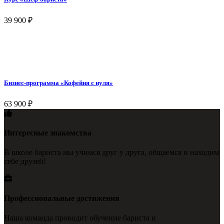
39 900
₽
Бизнес-программа «Кофейня с нуля»
63 900
₽
Интересные знакомства
В школе бариста мы учимся друг у друга, общаемся и находим
себе друзей!
Профессиональные достижения
Наша команда проводит обучение бариста и