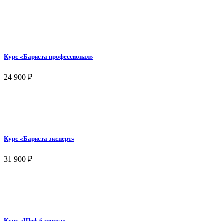
Курс «Бариста профессионал»
24 900
₽
Курс «Бариста эксперт»
31 900
₽
Курс «Шеф-бариста»