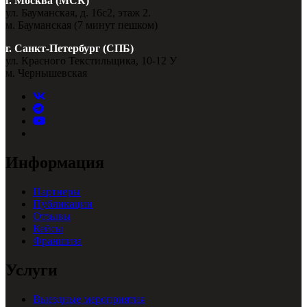
г. Москва (МСК)
ул. Бауманская, д. 16с2, этаж 2.
м. Бауманская (7 минут пешком)
г. Санкт-Петербург (СПБ)
ул. Красного Текстильщика, 10-12 У
м. Чернышевская
Информация
Партнеры
Публикации
Отзывы
Кейсы
Франшиза
Услуги
Выездные мероприятия