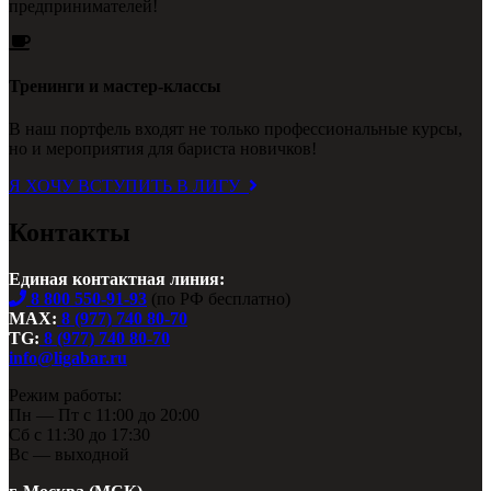
предпринимателей!
Тренинги и мастер-классы
В наш портфель входят не только профессиональные курсы,
но и мероприятия для бариста новичков!
Я ХОЧУ ВСТУПИТЬ В ЛИГУ
Контакты
Единая контактная линия:
8 800 550-91-93
(по РФ бесплатно)
MAX:
8 (977) 740 80-70
TG:
8 (977) 740 80-70
info@ligabar.ru
Режим работы:
Пн — Пт с 11:00 до 20:00
Сб с 11:30 до 17:30
Вс — выходной